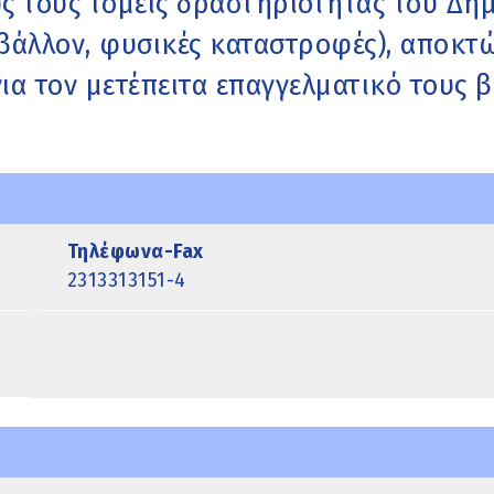
ς τους τομείς δραστηριότητας του Δή
ριβάλλον, φυσικές καταστροφές), αποκτ
α τον μετέπειτα επαγγελματικό τους β
Τηλέφωνα-Fax
2313313151-4