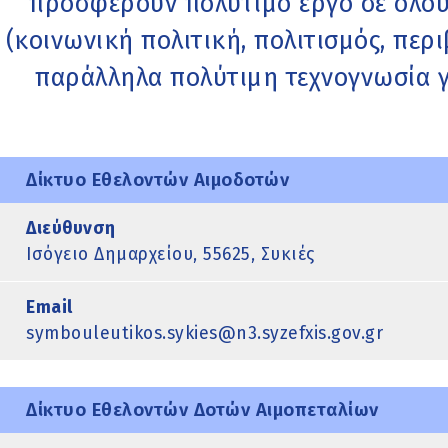
προσφέρουν πολύτιμο έργο σε όλου
(κοινωνική πολιτική, πολιτισμός, πε
παράλληλα πολύτιμη τεχνογνωσία γι
Δίκτυο Εθελοντών Αιμοδοτών
Διεύθυνση
Ισόγειο Δημαρχείου, 55625, Συκιές
Email
symbouleutikos.sykies@n3.syzefxis.gov.gr
Δίκτυο Εθελοντών Δοτών Αιμοπεταλίων