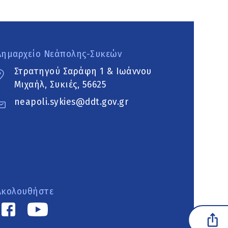
Δημαρχείο Νεάπολης-Συκεών
Στρατηγού Σαράφη 1 & Ιωάννου
Μιχαήλ, Συκιές, 56625
neapoli.sykies@ddt.gov.gr
Ακολουθήστε