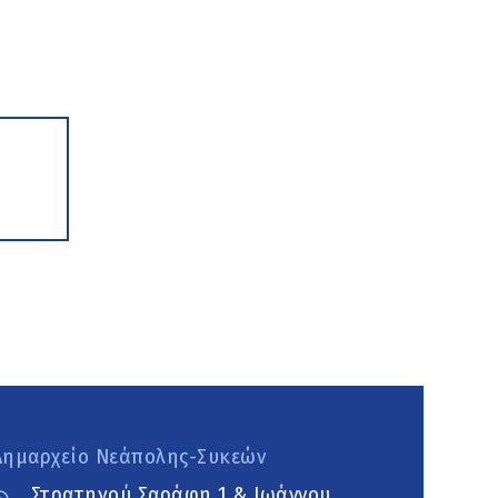
Δημαρχείο Νεάπολης-Συκεών
Στρατηγού Σαράφη 1 & Ιωάννου