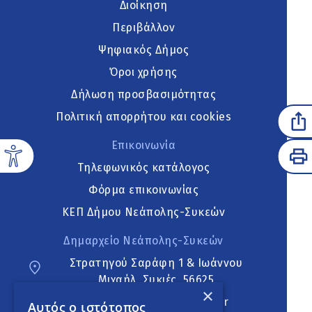
Διοίκηση
Περιβάλλον
Ψηφιακός Δήμος
Όροι χρήσης
Δήλωση προσβασιμότητας
Πολιτική απορρήτου και cookies
Επικοινωνία
Τηλεφωνικός κατάλογος
Φόρμα επικοινωνίας
ΚΕΠ Δήμου Νεάπολης-Συκεών
Δημαρχείο Νεάπολης-Συκεών
Στρατηγού Σαράφη 1 & Ιωάννου
Μιχαήλ, Συκιές, 56625
×
neapoli.sykies@ddt.gov.gr
Αυτός ο ιστότοπος