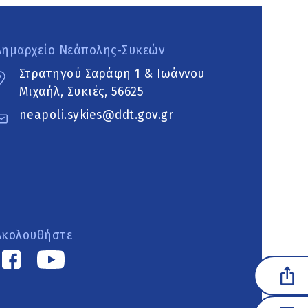
Δημαρχείο Νεάπολης-Συκεών
Στρατηγού Σαράφη 1 & Ιωάννου
Μιχαήλ, Συκιές, 56625
neapoli.sykies@ddt.gov.gr
Ακολουθήστε