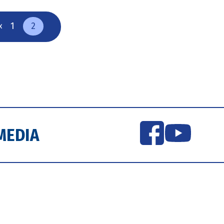
«
1
2
MEDIA