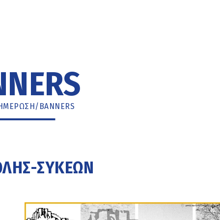
NNERS
ΗΜΈΡΩΣΗ
/
BANNERS
ΟΛΗΣ-ΣΥΚΕΏΝ