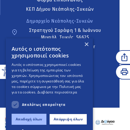
ΚΕΠ Δήμου Νεάπολης-Συκεών
Δημαρχείο Νεάπολης-Συκεών
Στρατηγού Σαράφη 1 & Ιωάννου
Μιχαήλ, Συκιές, 56625
×
neapoli.sykies@ddt.gov.gr
Αυτός ο ιστότοπος
χρησιμοποιεί cookies
Ακολουθήστε
Αυτός ο ιστότοπος χρησιμοποιεί cookies
για τη βελτίωση της εμπειρίας των
χρηστών. Χρησιμοποιώντας τον ιστότοπό
μας, παρέχετε τη συγκατάθεσή σας για όλα
English Version
τα cookies σύμφωνα με την Πολιτική μας
για τα cookies.
Διαβάστε περισσότερα
An
project
Απολύτως απαραίτητα
Αποδοχή όλων
Απόρριψη όλων