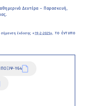
αθημερινά Δευτέρα – Παρασκευή,
μας.
το έντυπο
 σήμανση έκδοσης «
19-2-2025»,
ΥΙΠΟΞΙΨ-Υ64