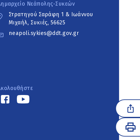
Δημαρχείο Νεάπολης-Συκεών
Στρατηγού Σαράφη 1 & Ιωάννου
Μιχαήλ, Συκιές, 56625
neapoli.sykies@ddt.gov.gr
Ακολουθήστε