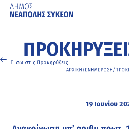
Μετάβαση
στο
κυρίως
ΠΡΟΚΗΡΎΞΕΙ
περιεχόμενο
Πίσω στις Προκηρύξεις
ΑΡΧΙΚΉ
/
ΕΝΗΜΈΡΩΣΗ
/
ΠΡΟΚΗ
19 Ιουνίου 20
Ανακοίνωση υπ’ αριθμ.πρωτ. 