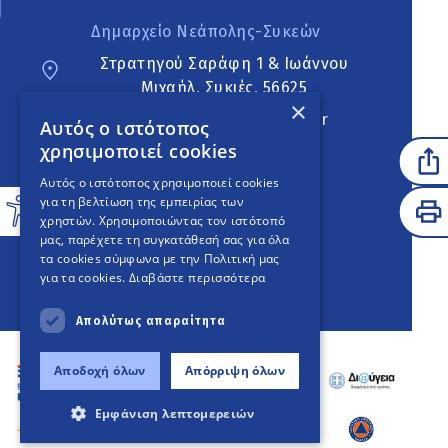
Δημαρχείο Νεάπολης-Συκεών
Στρατηγού Σαράφη 1 & Ιωάννου
Μιχαήλ, Συκιές, 56625
×
neapoli.sykies@ddt.gov.gr
Αυτός ο ιστότοπος
χρησιμοποιεί cookies
Ακολουθήστε
Αυτός ο ιστότοπος χρησιμοποιεί cookies
για τη βελτίωση της εμπειρίας των
χρηστών. Χρησιμοποιώντας τον ιστότοπό
μας, παρέχετε τη συγκατάθεσή σας για όλα
English Version
τα cookies σύμφωνα με την Πολιτική μας
για τα cookies.
Διαβάστε περισσότερα
An
project
Απολύτως απαραίτητα
Αποδοχή όλων
Απόρριψη όλων
Εμφάνιση λεπτομερειών