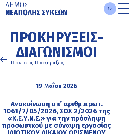
Μετάβαση
στο
ΠΡΟΚΗΡΎΞΕΙΣ-
κυρίως
περιεχόμενο
ΔΙΑΓΩΝΙΣΜΟΊ
Πίσω στις Προκηρύξεις
19 Μαΐου 2026
Ανακοίνωση υπ’ αριθμ.πρωτ.
1061/7/05/2026, ΣΟΧ 2/2026 της
«Κ.Ε.Υ.Ν.Σ.» για την πρόσληψη
προσωπικού με σύναψη εργασίας
ΙΔΙΩΤΙΚΟΥ ΔΙΚΑΙΟΥ ΟΡΙΣΜΕΝΟΥ