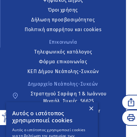
Ψηφιακός Δήμος
Όροι χρήσης
Δήλωση προσβασιμότητας
Πολιτική απορρήτου και cookies
Επικοινωνία
Τηλεφωνικός κατάλογος
Φόρμα επικοινωνίας
ΚΕΠ Δήμου Νεάπολης-Συκεών
Δημαρχείο Νεάπολης-Συκεών
Στρατηγού Σαράφη 1 & Ιωάννου
Μιχαήλ, Συκιές, 56625
×
neapoli.sykies@ddt.gov.gr
Αυτός ο ιστότοπος
χρησιμοποιεί cookies
Ακολουθήστε
Αυτός ο ιστότοπος χρησιμοποιεί cookies
για τη βελτίωση της εμπειρίας των