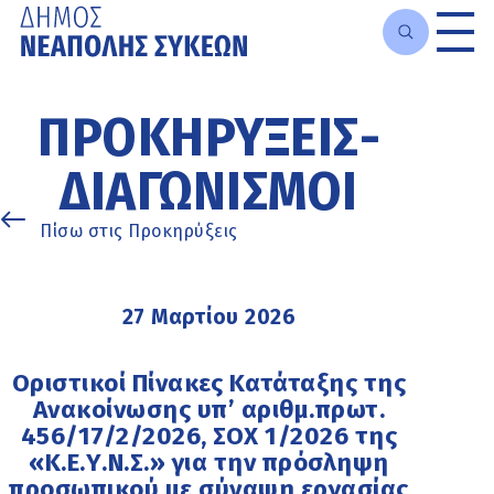
Μετάβαση
στο
ΠΡΟΚΗΡΎΞΕΙΣ-
κυρίως
περιεχόμενο
ΔΙΑΓΩΝΙΣΜΟΊ
Πίσω στις Προκηρύξεις
27 Μαρτίου 2026
Οριστικοί Πίνακες Κατάταξης της
Ανακοίνωσης υπ’ αριθμ.πρωτ.
456/17/2/2026, ΣΟΧ 1/2026 της
«Κ.Ε.Υ.Ν.Σ.» για την πρόσληψη
προσωπικού με σύναψη εργασίας