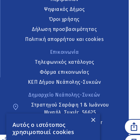
Ψηφιακός Δήμος
Όροι χρήσης
Δήλωση προσβασιμότητας
Πολιτική απορρήτου και cookies
Επικοινωνία
Τηλεφωνικός κατάλογος
Φόρμα επικοινωνίας
ΚΕΠ Δήμου Νεάπολης-Συκεών
Δημαρχείο Νεάπολης-Συκεών
Στρατηγού Σαράφη 1 & Ιωάννου
Μιχαήλ, Συκιές, 56625
×
neapoli.sykies@ddt.gov.gr
Αυτός ο ιστότοπος
χρησιμοποιεί cookies
Ακολουθήστε