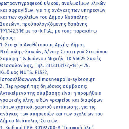
φωτοαντιγραφικού υλικού, αναλωσίμων υλικών
και σφραγίδων, για τις ανάγκες των υπηρεσιών
και των σχολείων του Δήμου Νεάπολης-
Συκεών», προϋπολογιζόμενης δαπάνης
191.142,31€ με το Φ.Π.Α., με τους παρακάτω
όρους:
1. Στοιχεία Αναθέτουσας Αρχής: Δήμος
Νεάπολης-Συκεών, Δ/νση: Στρατηγού Στεφάνου
Σαράφη 1 & Ιωάννου Μιχαήλ, ΤΚ 56625 Συκιές
Θεσσαλονίκης, Τηλ. 2313313172,-141,-175.
Κωδικός ΝUTS: EL522,
Ιστοσελίδα:www.dimosneapolis-sykeon.gr
2. Περιγραφή της δημόσιας σύμβασης:
Αντικείμενο της σύμβασης είναι η προμήθεια
γραφικής ύλης, ειδών γραφείου και διαφόρων
τύπων χαρτιού, χαρτιού εκτύπωσης, για τις
ανάγκες των υπηρεσιών και των σχολείων του
Δήμου Νεάπολης-Συκεών.
3. Κωδικοί CPV: 30192700-8 “Γραφική ύλη”,