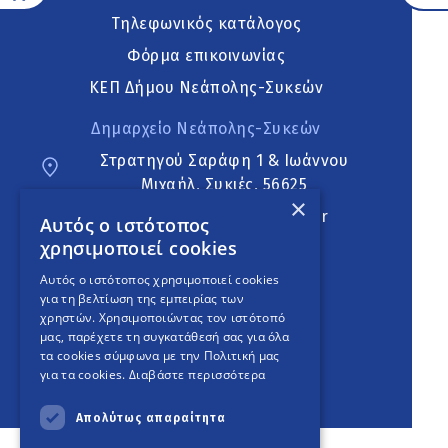
Τηλεφωνικός κατάλογος
Φόρμα επικοινωνίας
ΚΕΠ Δήμου Νεάπολης-Συκεών
Δημαρχείο Νεάπολης-Συκεών
Στρατηγού Σαράφη 1 & Ιωάννου
Μιχαήλ, Συκιές, 56625
×
neapoli.sykies@ddt.gov.gr
Αυτός ο ιστότοπος
χρησιμοποιεί cookies
Ακολουθήστε
Αυτός ο ιστότοπος χρησιμοποιεί cookies
για τη βελτίωση της εμπειρίας των
χρηστών. Χρησιμοποιώντας τον ιστότοπό
μας, παρέχετε τη συγκατάθεσή σας για όλα
English Version
τα cookies σύμφωνα με την Πολιτική μας
για τα cookies.
Διαβάστε περισσότερα
An
project
Απολύτως απαραίτητα