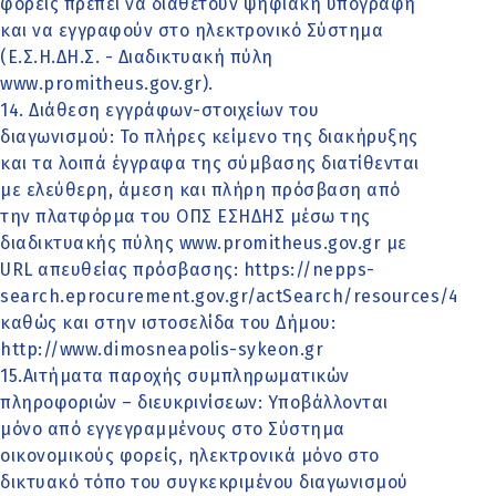
φορείς πρέπει να διαθέτουν ψηφιακή υπογραφή
και να εγγραφούν στο ηλεκτρονικό Σύστημα
(Ε.Σ.Η.ΔΗ.Σ. - Διαδικτυακή πύλη
www.promitheus.gov.gr).
14. Διάθεση εγγράφων-στοιχείων του
διαγωνισμού: Το πλήρες κείμενο της διακήρυξης
και τα λοιπά έγγραφα της σύμβασης διατίθενται
με ελεύθερη, άμεση και πλήρη πρόσβαση από
την πλατφόρμα του ΟΠΣ ΕΣΗΔΗΣ μέσω της
διαδικτυακής πύλης www.promitheus.gov.gr με
URL απευθείας πρόσβασης: https://nepps-
search.eprocurement.gov.gr/actSearch/resources/4090
καθώς και στην ιστοσελίδα του Δήμου:
http://www.dimosneapolis-sykeon.gr
15.Αιτήματα παροχής συμπληρωματικών
πληροφοριών – διευκρινίσεων: Υποβάλλονται
μόνο από εγγεγραμμένους στο Σύστημα
οικονομικούς φορείς, ηλεκτρονικά μόνο στο
δικτυακό τόπο του συγκεκριμένου διαγωνισμού