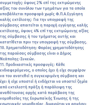
συμμετοχής: ύψους 2% επί της εκτιμώμενης
αξίας του συνόλου των τμημάτων για τα οποία
υποβάλλεται προσφορά χωρίς Φ.Π.Α.Εγγύηση
καλής εκτέλεσης: Για την υπογραφή της
σύμβασης απαιτείται η παροχή εγγύησης καλής
εκτέλεσης, ύψους 4% επί της εκτιμώμενης αξίας
της σύμβασης ή του τμήματος αυτής και
κατατίθεται πριν την υπογραφή της σύμβασης.
10. Χρηματοδότηση: Φορέας χρηματοδότησης
της παρούσας σύμβασης είναι ο Δήμος
Νεάπολης-Συκεών.
11. Προδικαστικές προσφυγές: Κάθε
ενδιαφερόμενος, ο οποίος έχει ή είχε συμφέρον
να του ανατεθεί η συγκεκριμένη σύμβαση και
έχει ή είχε υποστεί ή ενδέχεται να υποστεί ζημία
από εκτελεστή πράξη ή παράλειψη της
αναθέτουσας αρχής κατά παράβαση της
νομοθεσίας της Ευρωπαϊκής Ένωσης ή της
εσωτερικής νομοθεσίας, δικαιούται να ασκήσει