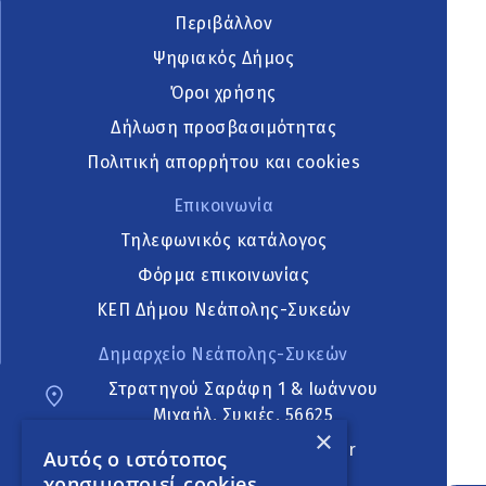
Περιβάλλον
Ψηφιακός Δήμος
Όροι χρήσης
Δήλωση προσβασιμότητας
Πολιτική απορρήτου και cookies
Επικοινωνία
Τηλεφωνικός κατάλογος
Φόρμα επικοινωνίας
ΚΕΠ Δήμου Νεάπολης-Συκεών
Δημαρχείο Νεάπολης-Συκεών
Στρατηγού Σαράφη 1 & Ιωάννου
Μιχαήλ, Συκιές, 56625
×
neapoli.sykies@ddt.gov.gr
Αυτός ο ιστότοπος
χρησιμοποιεί cookies