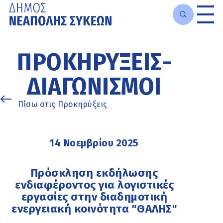
Μετάβαση
στο
ΠΡΟΚΗΡΎΞΕΙΣ-
κυρίως
περιεχόμενο
ΔΙΑΓΩΝΙΣΜΟΊ
Πίσω στις Προκηρύξεις
14 Νοεμβρίου 2025
Πρόσκληση εκδήλωσης
ενδιαφέροντος για λογιστικές
εργασίες στην διαδημοτική
ενεργειακή κοινότητα "ΘΑΛΗΣ"