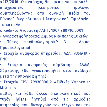
4412/2016. Ο ανάδοχος θα πρέπει να υποβάλλει
υποχρεωτικά ηλεκτρονικό τιμολόγιο,
συμπληρώνοντας στα συναφή πεδία του
Εθνικού Μορφότυπου Ηλεκτρονικού Τιμολογίου
τα κάτωθι:
o Κωδικός Αγοραστή ΑΑΗΤ: 1007.Ε80710.0001
• Αγοραστής/Φορέας: Δήμος Νεάπολης Συκεών
• Τύπος προϋπολογισμού/: 3 - Λοιποί
Προϋπολογισμοί
• Στοιχείο αναφοράς υπηρεσίας: ΑΔΑ: 935ΕΩΚΙ-
ΓΝ0
• Στοιχείο αναφοράς σύμβασης: ΑΔΑΜ:
Σύμβασης (θα γνωστοποιηθεί στον ανάδοχο
μετά την υπογραφή της)
• Στοιχεία CPV: 79930000-2 «Ειδικές Υπηρεσίες
Μελετών
καθώς και κάθε άλλου δικαιολογητικού που
τυχόν ήθελε ζητηθεί από τις αρμόδιες
υπηρεσίες που διενεργούν τον έλεγχο και την