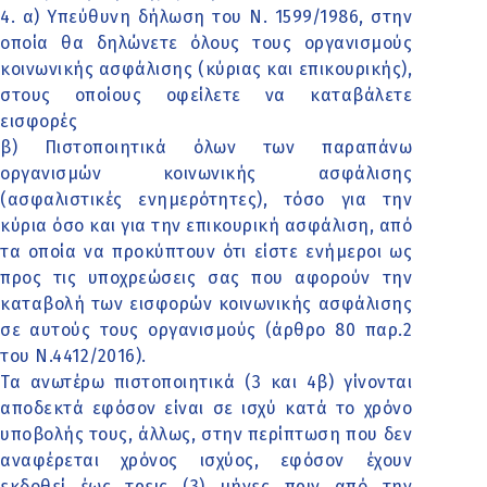
4. α) Υπεύθυνη δήλωση του Ν. 1599/1986, στην
οποία θα δηλώνετε όλους τους οργανισμούς
κοινωνικής ασφάλισης (κύριας και επικουρικής),
στους οποίους οφείλετε να καταβάλετε
εισφορές
β) Πιστοποιητικά όλων των παραπάνω
οργανισμών κοινωνικής ασφάλισης
(ασφαλιστικές ενημερότητες), τόσο για την
κύρια όσο και για την επικουρική ασφάλιση, από
τα οποία να προκύπτουν ότι είστε ενήμεροι ως
προς τις υποχρεώσεις σας που αφορούν την
καταβολή των εισφορών κοινωνικής ασφάλισης
σε αυτούς τους οργανισμούς (άρθρο 80 παρ.2
του Ν.4412/2016).
Τα ανωτέρω πιστοποιητικά (3 και 4β) γίνονται
αποδεκτά εφόσον είναι σε ισχύ κατά το χρόνο
υποβολής τους, άλλως, στην περίπτωση που δεν
αναφέρεται χρόνος ισχύος, εφόσον έχουν
εκδοθεί έως τρεις (3) μήνες πριν από την