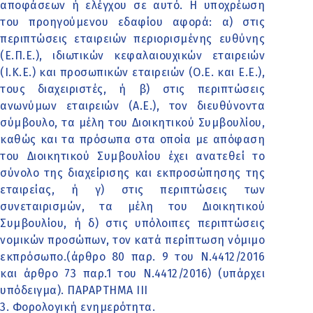
αποφάσεων ή ελέγχου σε αυτό. Η υποχρέωση
του προηγούμενου εδαφίου αφορά: α) στις
περιπτώσεις εταιρειών περιορισμένης ευθύνης
(Ε.Π.Ε.), ιδιωτικών κεφαλαιουχικών εταιρειών
(Ι.Κ.Ε.) και προσωπικών εταιρειών (Ο.Ε. και Ε.Ε.),
τους διαχειριστές, ή β) στις περιπτώσεις
ανωνύμων εταιρειών (Α.Ε.), τον διευθύνοντα
σύμβουλο, τα μέλη του Διοικητικού Συμβουλίου,
καθώς και τα πρόσωπα στα οποία με απόφαση
του Διοικητικού Συμβουλίου έχει ανατεθεί το
σύνολο της διαχείρισης και εκπροσώπησης της
εταιρείας, ή γ) στις περιπτώσεις των
συνεταιρισμών, τα μέλη του Διοικητικού
Συμβουλίου, ή δ) στις υπόλοιπες περιπτώσεις
νομικών προσώπων, τον κατά περίπτωση νόμιμο
εκπρόσωπο.(άρθρο 80 παρ. 9 του Ν.4412/2016
και άρθρο 73 παρ.1 του Ν.4412/2016) (υπάρχει
υπόδειγμα). ΠΑΡΑΡΤΗΜΑ ΙΙΙ
3. Φορολογική ενημερότητα.