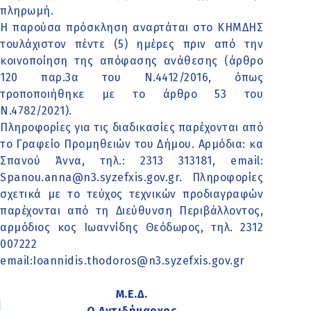
πληρωμή.
Η παρούσα πρόσκληση αναρτάται στο ΚΗΜΔΗΣ
τουλάχιστον πέντε (5) ημέρες πριν από την
κοινοποίηση της απόφασης ανάθεσης (άρθρο
120 παρ.3α του Ν.4412/2016, όπως
τροποποιήθηκε με το άρθρο 53 του
Ν.4782/2021).
Πληροφορίες για τις διαδικασίες παρέχονται από
το Γραφείο Προμηθειών του Δήμου. Αρμόδια: κα
Σπανού Άννα, τηλ.: 2313 313181, email:
Spanou.anna@n3.syzefxis.gov.gr. Πληροφορίες
σχετικά με το τεύχος τεχνικών προδιαγραφών
παρέχονται από τη Διεύθυνση Περιβάλλοντος,
αρμόδιος κος Ιωαννίδης Θεόδωρος, τηλ. 2312
007222
email:Ioannidis.thodoros@n3.syzefxis.gov.gr
Μ.Ε.Δ.
Ο Αντιδήμαρχος