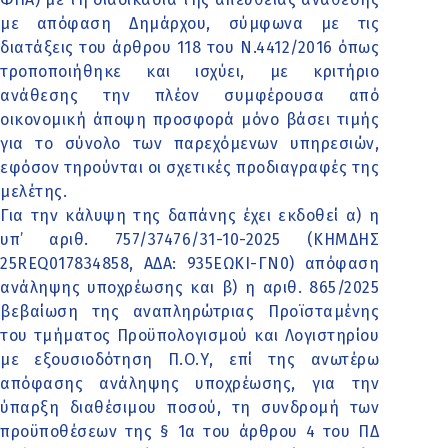
με απόφαση Δημάρχου, σύμφωνα με τις
διατάξεις του άρθρου 118 του Ν.4412/2016 όπως
τροποποιήθηκε και ισχύει, με κριτήριο
ανάθεσης την πλέον συμφέρουσα από
οικονομική άποψη προσφορά μόνο βάσει τιμής
για το σύνολο των παρεχόμενων υπηρεσιών,
εφόσον τηρούνται οι σχετικές προδιαγραφές της
μελέτης.
Για την κάλυψη της δαπάνης έχει εκδοθεί α) η
υπ’ αριθ. 757/37476/31-10-2025 (ΚΗΜΔΗΣ
25REQ017834858, ΑΔΑ: 935ΕΩΚΙ-ΓΝ0) απόφαση
ανάληψης υποχρέωσης και β) η αριθ. 865/2025
βεβαίωση της αναπληρώτριας Προϊσταμένης
του τμήματος Προϋπολογισμού και Λογιστηρίου
με εξουσιοδότηση Π.Ο.Υ, επί της ανωτέρω
απόφασης ανάληψης υποχρέωσης, για την
ύπαρξη διαθέσιμου ποσού, τη συνδρομή των
προϋποθέσεων της § 1α του άρθρου 4 του ΠΔ