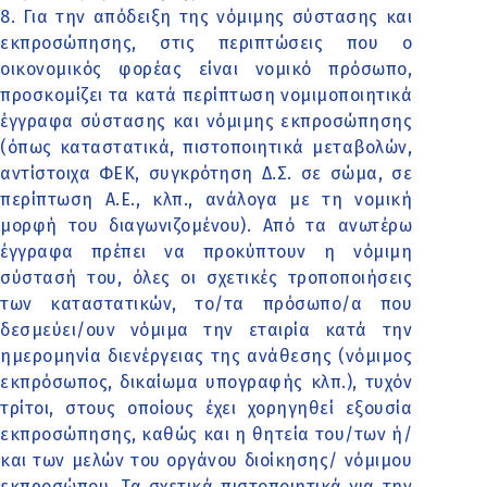
8. Για την απόδειξη της νόμιμης σύστασης και
εκπροσώπησης, στις περιπτώσεις που ο
οικονομικός φορέας είναι νομικό πρόσωπο,
προσκομίζει τα κατά περίπτωση νομιμοποιητικά
έγγραφα σύστασης και νόμιμης εκπροσώπησης
(όπως καταστατικά, πιστοποιητικά μεταβολών,
αντίστοιχα ΦΕΚ, συγκρότηση Δ.Σ. σε σώμα, σε
περίπτωση Α.Ε., κλπ., ανάλογα με τη νομική
μορφή του διαγωνιζομένου). Από τα ανωτέρω
έγγραφα πρέπει να προκύπτουν η νόμιμη
σύστασή του, όλες οι σχετικές τροποποιήσεις
των καταστατικών, το/τα πρόσωπο/α που
δεσμεύει/ουν νόμιμα την εταιρία κατά την
ημερομηνία διενέργειας της ανάθεσης (νόμιμος
εκπρόσωπος, δικαίωμα υπογραφής κλπ.), τυχόν
τρίτοι, στους οποίους έχει χορηγηθεί εξουσία
εκπροσώπησης, καθώς και η θητεία του/των ή/
και των μελών του οργάνου διοίκησης/ νόμιμου
εκπροσώπου. Τα σχετικά πιστοποιητικά για την