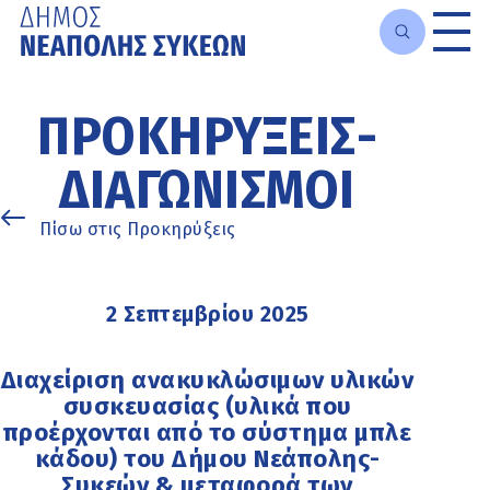
Μετάβαση
στο
ΠΡΟΚΗΡΎΞΕΙΣ-
κυρίως
περιεχόμενο
ΔΙΑΓΩΝΙΣΜΟΊ
Πίσω στις Προκηρύξεις
2 Σεπτεμβρίου 2025
Διαχείριση ανακυκλώσιμων υλικών
συσκευασίας (υλικά που
προέρχονται από το σύστημα μπλε
κάδου) του Δήμου Νεάπολης-
Συκεών & μεταφορά των