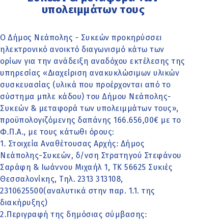
υπολειμμάτων τους
Ο Δήμος Νεάπολης - Συκεών προκηρύσσει
ηλεκτρονικό ανοικτό διαγωνισμό κάτω των
ορίων για την ανάδειξη αναδόχου εκτέλεσης της
υπηρεσίας «Διαχείριση ανακυκλώσιμων υλικών
συσκευασίας (υλικά που προέρχονται από το
σύστημα μπλε κάδου) του Δήμου Νεάπολης-
Συκεών & μεταφορά των υπολειμμάτων τους»,
προϋπολογιζόμενης δαπάνης 166.656,00€ με το
Φ.Π.Α., με τους κάτωθι όρους:
1. Στοιχεία Αναθέτουσας Αρχής: Δήμος
Νεάπολης-Συκεών, δ/νση Στρατηγού Στεφάνου
Σαράφη & Ιωάννου Μιχαήλ 1, ΤΚ 56625 Συκιές
Θεσσαλονίκης, Τηλ. 2313 313108,
2310625500(αναλυτικά στην παρ. 1.1. της
διακήρυξης)
2.Περιγραφή της δημόσιας σύμβασης: