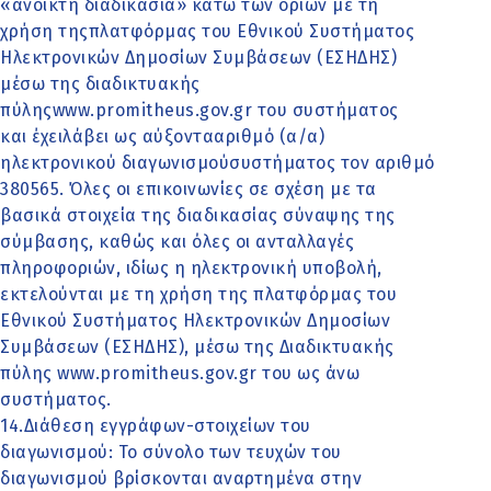
«ανοικτή διαδικασία» κάτω των ορίων με τη
χρήση τηςπλατφόρμας του Εθνικού Συστήματος
Ηλεκτρονικών Δημοσίων Συμβάσεων (ΕΣΗΔΗΣ)
μέσω της διαδικτυακής
πύληςwww.promitheus.gov.gr του συστήματος
και έχειλάβει ως αύξοντααριθµό (α/α)
ηλεκτρονικού διαγωνισµούσυστήµατος τον αριθµό
380565. Όλες οι επικοινωνίες σε σχέση με τα
βασικά στοιχεία της διαδικασίας σύναψης της
σύμβασης, καθώς και όλες οι ανταλλαγές
πληροφοριών, ιδίως η ηλεκτρονική υποβολή,
εκτελούνται με τη χρήση της πλατφόρμας του
Εθνικού Συστήματος Ηλεκτρονικών Δημοσίων
Συμβάσεων (ΕΣΗΔΗΣ), μέσω της Διαδικτυακής
πύλης www.promitheus.gov.gr του ως άνω
συστήματος.
14.Διάθεση εγγράφων-στοιχείων του
διαγωνισμού: Το σύνολο των τευχών του
διαγωνισμού βρίσκονται αναρτημένα στην