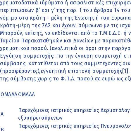
χρηματοδοτικά ιδρύματα ή ασφαλιστικές επιχειρήσε
περιπτώσεων β΄ και γ΄ της παρ. 1 του άρθρου 14 του 
νόμιμα στα κράτη - μέλη της Ένωσης ή του Ευρωπα
κράτη-μέρη της ΣΔΣ και έχουν, σύμφωνα με τις ισχύ
Μπορούν, επίσης, να εκδίδονται από το Τ.Μ.Ε.Δ.Ε. ή
Ταμείου Παρακαταθηκών και Δανείων με παρακατάθε
χρηματικού ποσού. (αναλυτικά οι όροι στην παράγρα
Εγγύηση συμμετοχής: Για την έγκυρη συμμετοχή στ
σύμβασης, κατατίθεται από τους συμμετέχοντες οικ
(προσφέροντες),εγγυητική επιστολή συμμετοχής[1],
της σύμβασης χωρίς το Φ.Π.Α, ποσού σε ευρώ ως εξ
ΟΜΑΔΑ
ΟΜΑΔΑ
Παρεχόμενες ιατρικές υπηρεσίες Δερματολογ
Α
εξυπηρετούμενων
Παρεχόμενες ιατρικές υπηρεσίες Πνευμονολο
Β