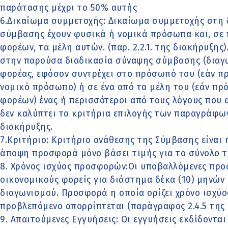
παράτασης μέχρι το 50% αυτής
6.Δικαίωμα συμμετοχής: Δικαίωμα συμμετοχής στη 
σύμβασης έχουν φυσικά ή νομικά πρόσωπα και, σε
φορέων, τα μέλη αυτών. (παρ. 2.2.1. της διακήρυξης
στην παρούσα διαδικασία σύναψης σύμβασης (διαγ
φορέας, εφόσον συντρέχει στο πρόσωπό του (εάν π
νομικό πρόσωπο) ή σε ένα από τα μέλη του (εάν πρ
φορέων) ένας ή περισσότεροι από τους λόγους που 
δεν καλύπτει τα κριτήρια επιλογής των παραγράφων 2.2
διακήρυξης.
7.Κριτήριο: Κριτήριο ανάθεσης της Σύμβασης είναι
άποψη προσφορά μόνο βάσει τιμής για το σύνολο 
8. Χρόνος ισχύος προσφορών:Οι υποβαλλόμενες προ
οικονομικούς φορείς για διάστημα δέκα (10) μηνών 
διαγωνισμού. Προσφορά η οποία ορίζει χρόνο ισχύ
προβλεπόμενο απορρίπτεται (παράγραφος 2.4.5 της 
9. Απαιτούμενες Εγγυήσεις: Οι εγγυήσεις εκδίδοντα