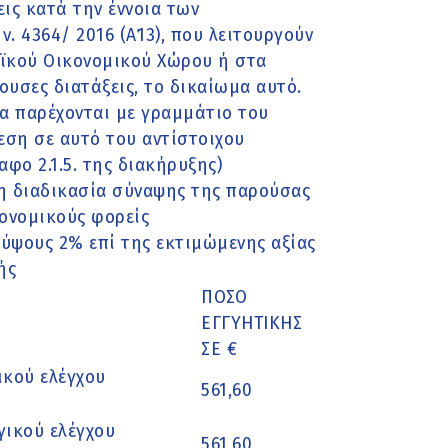
ις κατά την έννοια των
ν. 4364/ 2016 (Α΄13), που λειτουργούν
ϊκού Οικονομικού Χώρου ή στα
ουσες διατάξεις, το δικαίωμα αυτό.
 να παρέχονται με γραμμάτιο του
ση σε αυτό του αντίστοιχου
φο 2.1.5. της διακήρυξης)
η διαδικασία σύναψης της παρούσας
ονομικούς φορείς
 ύψους 2% επί της εκτιμώμενης αξίας
ής
ΠΟΣΟ
ΕΓΓΥΗΤΙΚΗΣ
ΣΕ €
ικού ελέγχου
561,60
γικού ελέγχου
561,60