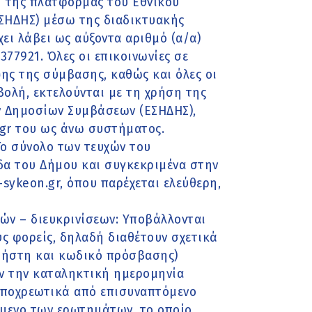
η της πλατφόρμας του Εθνικού
ΣΗΔΗΣ) μέσω της διαδικτυακής
ει λάβει ως αύξοντα αριθμό (α/α)
77921. Όλες οι επικοινωνίες σε
ψης της σύμβασης, καθώς και όλες οι
ολή, εκτελούνται με τη χρήση της
 Δημοσίων Συμβάσεων (ΕΣΗΔΗΣ),
gr του ως άνω συστήματος.
Το σύνολο των τευχών του
δα του Δήμου και συγκεκριμένα στην
sykeon.gr, όπου παρέχεται ελεύθερη,
ν – διευκρινίσεων: Υποβάλλονται
ς φορείς, δηλαδή διαθέτουν σχετικά
χρήστη και κωδικό πρόσβασης)
ιν την καταληκτική ημερομηνία
υποχρεωτικά από επισυναπτόμενο
είμενο των ερωτημάτων, το οποίο