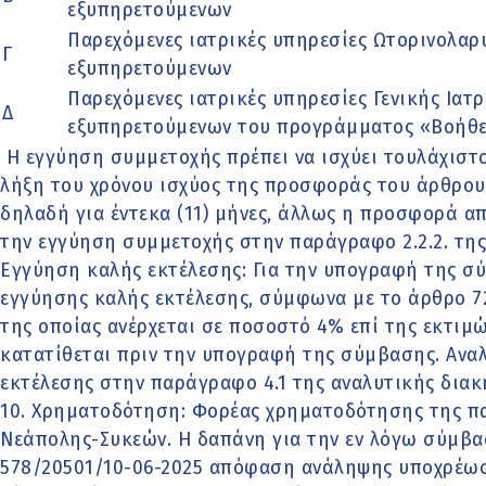
εξυπηρετούμενων
Παρεχόμενες ιατρικές υπηρεσίες Ωτορινολαρ
Γ
εξυπηρετούμενων
Παρεχόμενες ιατρικές υπηρεσίες Γενικής Ιατρ
Δ
εξυπηρετούμενων του προγράμματος «Βοήθει
Η εγγύηση συμμετοχής πρέπει να ισχύει τουλάχιστον
λήξη του χρόνου ισχύος της προσφοράς του άρθρου 
δηλαδή για έντεκα (11) μήνες, άλλως η προσφορά απ
την εγγύηση συμμετοχής στην παράγραφο 2.2.2. της
Εγγύηση καλής εκτέλεσης: Για την υπογραφή της σ
εγγύησης καλής εκτέλεσης, σύμφωνα με το άρθρο 72 
της οποίας ανέρχεται σε ποσοστό 4% επί της εκτιμ
κατατίθεται πριν την υπογραφή της σύμβασης. Αναλ
εκτέλεσης στην παράγραφο 4.1 της αναλυτικής διακ
10. Χρηματοδότηση: Φορέας χρηματοδότησης της π
Νεάπολης-Συκεών. Η δαπάνη για την εν λόγω σύμβαση
578/20501/10-06-2025 απόφαση ανάληψης υποχρέωσ