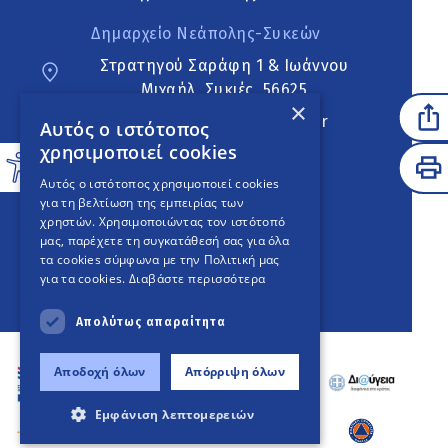
Δημαρχείο Νεάπολης-Συκεών
Στρατηγού Σαράφη 1 & Ιωάννου
Μιχαήλ, Συκιές, 56625
×
neapoli.sykies@ddt.gov.gr
Αυτός ο ιστότοπος
χρησιμοποιεί cookies
Ακολουθήστε
Αυτός ο ιστότοπος χρησιμοποιεί cookies
για τη βελτίωση της εμπειρίας των
χρηστών. Χρησιμοποιώντας τον ιστότοπό
μας, παρέχετε τη συγκατάθεσή σας για όλα
English Version
τα cookies σύμφωνα με την Πολιτική μας
για τα cookies.
Διαβάστε περισσότερα
An
project
Απολύτως απαραίτητα
Αποδοχή όλων
Απόρριψη όλων
Εμφάνιση λεπτομερειών