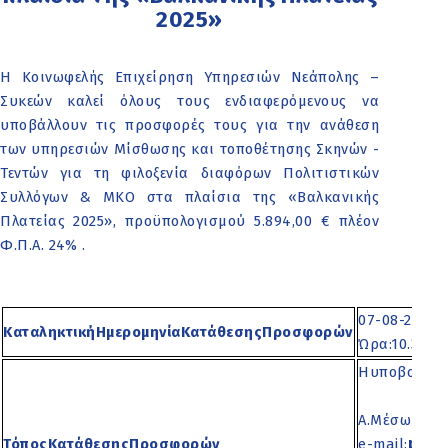
2025»
Η Κοινωφελής Επιχείρηση Υπηρεσιών Νεάπολης –
Συκεών καλεί όλους τους ενδιαφερόμενους να
υποβάλλουν τις προσφορές τους για την ανάθεση
των υπηρεσιών Μίσθωσης και τοποθέτησης Σκηνών -
Τεντών για τη φιλοξενία διαφόρων Πολιτιστικών
Συλλόγων & ΜΚΟ στα πλαίσια της «Βαλκανικής
Πλατείας 2025», προϋπολογισμού 5.894,00 € πλέον
Φ.Π.Α. 24% .
07-08-2025
ΚαταληκτικήΗμερομηνίαΚατάθεσηςΠροσφορών
Ώρα:10.30π.μ
Ηυποβολήτη
Α.Μέσωηλεκ
pana
ΤόποςΚατάθεσηςΠροσφορών
e-mail: