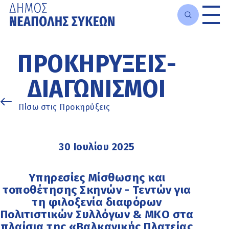
Μετάβαση
στο
ΠΡΟΚΗΡΎΞΕΙΣ-
κυρίως
περιεχόμενο
ΔΙΑΓΩΝΙΣΜΟΊ
Πίσω στις Προκηρύξεις
30 Ιουλίου 2025
Υπηρεσίες Μίσθωσης και
τοποθέτησης Σκηνών - Τεντών για
τη φιλοξενία διαφόρων
Πολιτιστικών Συλλόγων & ΜΚΟ στα
πλαίσια της «Βαλκανικής Πλατείας