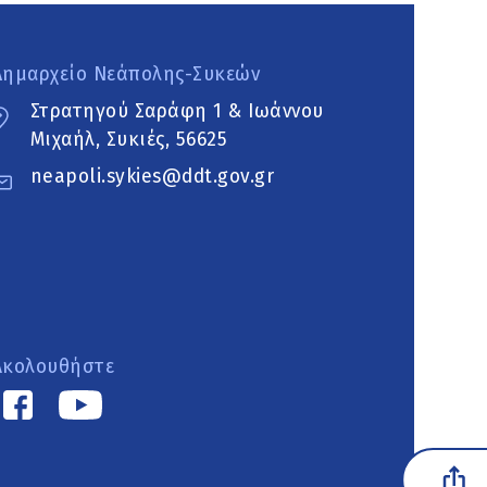
Δημαρχείο Νεάπολης-Συκεών
Στρατηγού Σαράφη 1 & Ιωάννου
Μιχαήλ, Συκιές, 56625
neapoli.sykies@ddt.gov.gr
Ακολουθήστε