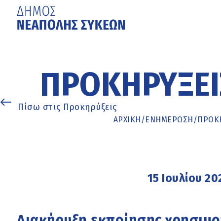
Μετάβαση
στο
κυρίως
ΠΡΟΚΗΡΎΞΕΙ
περιεχόμενο
Πίσω στις Προκηρύξεις
ΑΡΧΙΚΉ
/
ΕΝΗΜΈΡΩΣΗ
/
ΠΡΟΚΗ
15 Ιουλίου 20
Διακήρυξη εκποίησης χρησιμο