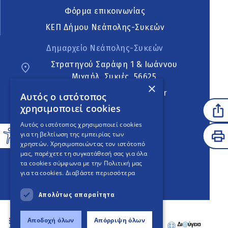
Φόρμα επικοινωνίας
ΚΕΠ Δήμου Νεάπολης-Συκεών
Δημαρχείο Νεάπολης-Συκεών
Στρατηγού Σαράφη 1 & Ιωάννου
Μιχαήλ, Συκιές, 56625
×
neapoli.sykies@ddt.gov.gr
Αυτός ο ιστότοπος
χρησιμοποιεί cookies
Ακολουθήστε
Αυτός ο ιστότοπος χρησιμοποιεί cookies
για τη βελτίωση της εμπειρίας των
χρηστών. Χρησιμοποιώντας τον ιστότοπό
μας, παρέχετε τη συγκατάθεσή σας για όλα
English Version
τα cookies σύμφωνα με την Πολιτική μας
για τα cookies.
Διαβάστε περισσότερα
An
project
Απολύτως απαραίτητα
Αποδοχή όλων
Απόρριψη όλων