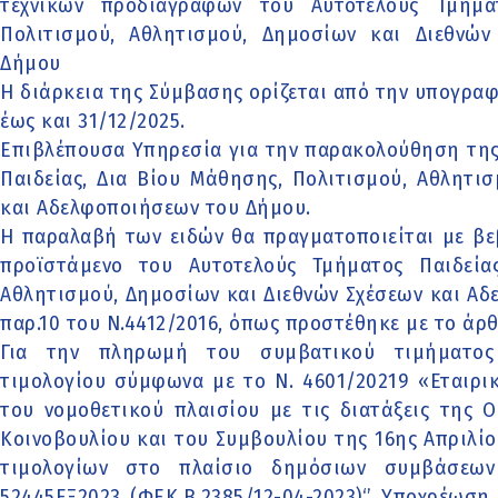
τεχνικών προδιαγραφών του Αυτοτελούς Τμήμα
Πολιτισμού, Αθλητισμού, Δημοσίων και Διεθνώ
Δήμου
Η διάρκεια της Σύμβασης ορίζεται από την υπογρα
έως και 31/12/2025.
Επιβλέπουσα Υπηρεσία για την παρακολούθηση της
Παιδείας, Δια Βίου Μάθησης, Πολιτισμού, Αθλητι
και Αδελφοποιήσεων του Δήμου.
Η παραλαβή των ειδών θα πραγματοποιείται με β
προϊστάμενο του Αυτοτελούς Τμήματος Παιδεία
Αθλητισμού, Δημοσίων και Διεθνών Σχέσεων και Α
παρ.10 του Ν.4412/2016, όπως προστέθηκε με το άρθ
Για την πληρωμή του συμβατικού τιμήματος 
τιμολογίου σύμφωνα με το Ν. 4601/20219 «Εταιρι
του νομοθετικού πλαισίου με τις διατάξεις της 
Κοινοβουλίου και του Συμβουλίου της 16ης Απριλί
τιμολογίων στο πλαίσιο δημόσιων συμβάσεων 
52445ΕΞ2023 (ΦΕΚ.Β.2385/12-04-2023)‘’ Υποχρέωσ