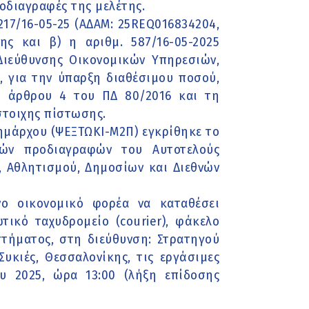
οδιαγραφές της μελέτης.
217/16-05-25 (ΑΔΑΜ: 25REQ016834204,
ς και β) η αριθμ. 587/16-05-2025
ιεύθυνσης Οικονομικών Υπηρεσιών,
 για την ύπαρξη διαθέσιμου ποσού,
 άρθρου 4 του ΠΔ 80/2016 και τη
στοιχης πίστωσης.
Δημάρχου (ΨΕΞΤΩΚΙ-Μ2Π) εγκρίθηκε το
ικών προδιαγραφών του Αυτοτελούς
, Αθλητισμού, Δημοσίων και Διεθνών
νο οικονομικό φορέα να καταθέσει
τικό ταχυδρομείο (courier), φάκελο
ήματος, στη διεύθυνση: Στρατηγού
υκιές, Θεσσαλονίκης, τις εργάσιμες
υ 2025, ώρα 13:00 (λήξη επίδοσης