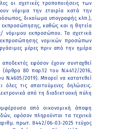
ες οι σχετικές τροποποιήσεις των
ουν νόμιμα την εταιρία κατά την
πρόσωπος, δικαίωμα υπογραφής κλπ.),
ία εκπροσώπησης, καθώς και η θητεία
/ νόμιμου εκπροσώπου. Τα σχετικά
ς εκπροσώπησης νομικών προσώπων
εργάσιμες μέρες πριν από την ημέρα
αι αποδεκτές εφόσον έχουν συνταχθεί
(άρθρο 80 παρ.12 του Ν.4412/2016,
υ Ν.4605/2019). Μπορεί να κατατεθεί
 όλες τις απαιτούμενες δηλώσεις.
ηλεκτρονικά από τη διαδικτυακή πύλη
υμφέρουσα από οικονομική άποψη
δών, εφόσον πληρούνται τα τεχνικά
αριθμ. πρωτ. 8442/06-03-2025 τεύχος