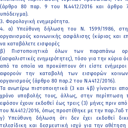
(άρθρο 80 παρ. 9 του Ν.4412/2016 και άρθρο 73
υπόδειγμα).
3. Φορολογική ενημερότητα.
4. α) Υπεύθυνη δήλωση του Ν. 1599/1986, στ
οργανισμούς κοινωνικής ασφάλισης (κύριας και επ
να καταβάλετε εισφορές
β) Πιστοποιητικά όλων των παραπάνω οργ
(ασφαλιστικές ενημερότητες), τόσο για την κύρια ό
από τα οποία να προκύπτουν ότι είστε ενήμεροι
αφορούν την καταβολή των εισφορών κοινων
οργανισμούς (άρθρο 80 παρ.2 του Ν.4412/2016).
Τα ανωτέρω πιστοποιητικά (3 και 4β) γίνονται απ
χρόνο υποβολής τους, άλλως, στην περίπτωση π
εφόσον έχουν εκδοθεί έως τρεις (3) μήνες πριν απ
του Ν.4412/2016, όπως προστέθηκε με την παρ.7αδ 
γ) Υπεύθυνη δήλωση ότι δεν έχει εκδοθεί δι
τελεσίδικη και δεσμευτική ισχύ για την αθέτησ