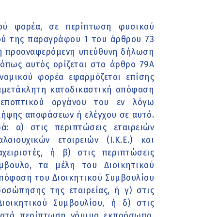
ού φορέα, σε περίπτωση φυσικού
ού της παραγράφου 1 του άρθρου 73
 η προαναφερόμενη υπεύθυνη δήλωση
όπως αυτός ορίζεται στο άρθρο 79Α
νομικού φορέα εφαρμόζεται επίσης
 αμετάκλητη καταδικαστική απόφαση
ή εποπτικού οργάνου του εν λόγω
λήψης αποφάσεων ή ελέγχου σε αυτό.
: α) στις περιπτώσεις εταιρειών
λαιουχικών εταιρειών (Ι.Κ.Ε.) και
αχειριστές, ή β) στις περιπτώσεις
ύμβουλο, τα μέλη του Διοικητικού
απόφαση του Διοικητικού Συμβουλίου
ροσώπησης της εταιρείας, ή γ) στις
ιοικητικού Συμβουλίου, ή δ) στις
κατά περίπτωση νόμιμο εκπρόσωπο.