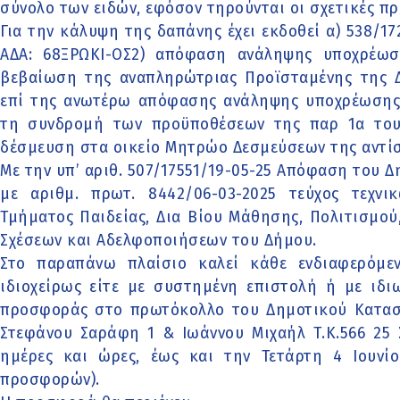
σύνολο των ειδών, εφόσον τηρούνται οι σχετικές πρ
Για την κάλυψη της δαπάνης έχει εκδοθεί α) 538/17
ΑΔΑ: 68ΞΡΩΚΙ-ΟΣ2) απόφαση ανάληψης υποχρέωση
βεβαίωση της αναπληρώτριας Προϊσταμένης της Δ
επί της ανωτέρω απόφασης ανάληψης υποχρέωσης,
τη συνδρομή των προϋποθέσεων της παρ 1α του
δέσμευση στα οικείο Μητρώο Δεσμεύσεων της αντί
Με την υπ’ αριθ. 507/17551/19-05-25 Απόφαση του 
με αριθμ. πρωτ. 8442/06-03-2025 τεύχος τεχν
Τμήματος Παιδείας, Δια Βίου Μάθησης, Πολιτισμού
Σχέσεων και Αδελφοποιήσεων του Δήμου.
Στο παραπάνω πλαίσιο καλεί κάθε ενδιαφερόμε
ιδιοχείρως είτε με συστημένη επιστολή ή με ιδιω
προσφοράς στο πρωτόκολλο του Δημοτικού Καταστ
Στεφάνου Σαράφη 1 & Ιωάννου Μιχαήλ Τ.Κ.566 25 Σ
ημέρες και ώρες, έως και την Τετάρτη 4 Ιουνίο
προσφορών).