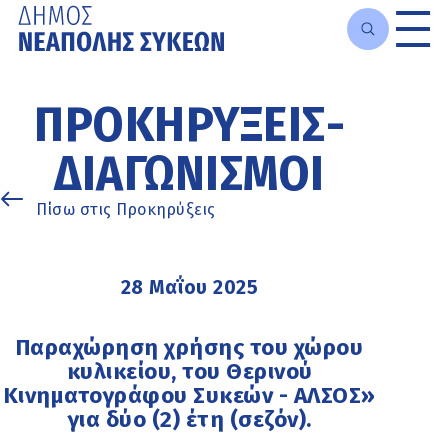
Μετάβαση
στο
ΠΡΟΚΗΡΎΞΕΙΣ-
κυρίως
περιεχόμενο
ΔΙΑΓΩΝΙΣΜΟΊ
Πίσω στις Προκηρύξεις
28 Μαΐου 2025
Παραχώρηση χρήσης του χώρου
κυλικείου, του Θερινού
Κινηματογράφου Συκεών - ΑΛΣΟΣ»
για δύο (2) έτη (σεζόν).