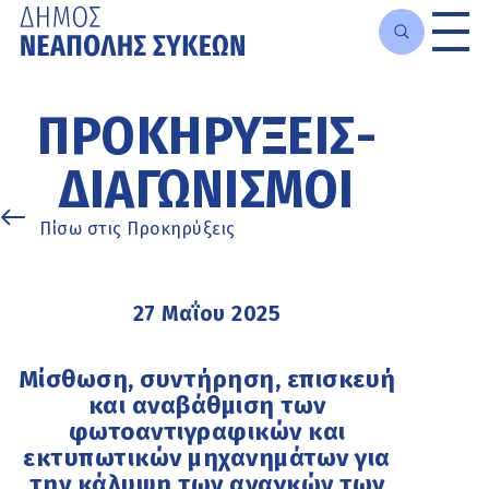
Μετάβαση
στο
ΠΡΟΚΗΡΎΞΕΙΣ-
κυρίως
περιεχόμενο
ΔΙΑΓΩΝΙΣΜΟΊ
Πίσω στις Προκηρύξεις
27 Μαΐου 2025
Μίσθωση, συντήρηση, επισκευή
και αναβάθμιση των
φωτοαντιγραφικών και
εκτυπωτικών μηχανημάτων για
την κάλυψη των αναγκών των