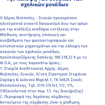
σχολικών μονάδων
Ο Δήμος Νεάπολης - Συκεών προκηρύσσει
ηλεκτρονικό ανοικτό διαγωνισμό άνω των ορίων
για την ανάδειξη αναδόχου εκτέλεσης στην
Μίσθωση, συντήρηση, επισκευή και
αναβάθμιση των φωτοαντιγραφικών και
εκτυπωτικών μηχανημάτων για την κάλυψη των
αναγκών των σχολικών μονάδων,
προϋπολογιζόμενης δαπάνης 180.318,32 € με το
Φ.Π.Α., με τους παρακάτω όρους:
1. Στοιχεία Αναθέτουσας Αρχής: Δήμος
Νεάπολης-Συκεών, δ/νση Στρατηγού Στεφάνου
Σαράφη & Ιωάννου Μιχαήλ 1, ΤΚ 56625 Συκιές
Θεσσαλονίκης, Τηλ. 2313 313141, 172, 175,
310(αναλυτικά στην παρ. 1.1. της διακήρυξης)
2. Περιγραφή της δημόσιας σύμβασης:
Αντικείμενο της σύμβασης είναι η μίσθωση,