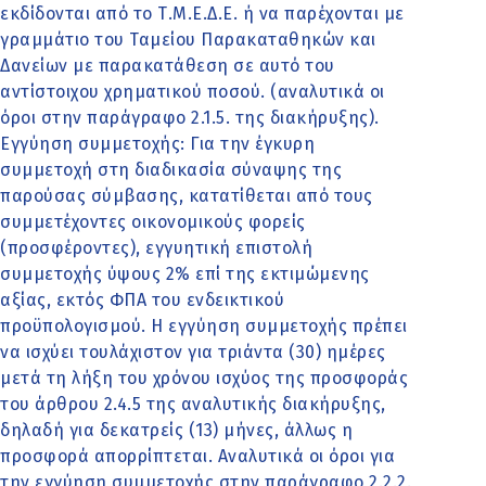
εκδίδονται από το Τ.Μ.Ε.Δ.Ε. ή να παρέχονται με
γραμμάτιο του Ταμείου Παρακαταθηκών και
Δανείων με παρακατάθεση σε αυτό του
αντίστοιχου χρηματικού ποσού. (αναλυτικά οι
όροι στην παράγραφο 2.1.5. της διακήρυξης).
Εγγύηση συμμετοχής: Για την έγκυρη
συμμετοχή στη διαδικασία σύναψης της
παρούσας σύμβασης, κατατίθεται από τους
συμμετέχοντες οικονομικούς φορείς
(προσφέροντες), εγγυητική επιστολή
συμμετοχής ύψους 2% επί της εκτιμώμενης
αξίας, εκτός ΦΠΑ του ενδεικτικού
προϋπολογισμού. Η εγγύηση συμμετοχής πρέπει
να ισχύει τουλάχιστον για τριάντα (30) ημέρες
μετά τη λήξη του χρόνου ισχύος της προσφοράς
του άρθρου 2.4.5 της αναλυτικής διακήρυξης,
δηλαδή για δεκατρείς (13) μήνες, άλλως η
προσφορά απορρίπτεται. Αναλυτικά οι όροι για
την εγγύηση συμμετοχής στην παράγραφο 2.2.2.