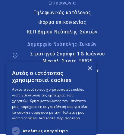
Επικοινωνία
Τηλεφωνικός κατάλογος
Φόρμα επικοινωνίας
ΚΕΠ Δήμου Νεάπολης-Συκεών
Δημαρχείο Νεάπολης-Συκεών
Στρατηγού Σαράφη 1 & Ιωάννου
Μιχαήλ, Συκιές, 56625
×
neapoli.sykies@ddt.gov.gr
Αυτός ο ιστότοπος
χρησιμοποιεί cookies
Ακολουθήστε
Αυτός ο ιστότοπος χρησιμοποιεί cookies
για τη βελτίωση της εμπειρίας των
χρηστών. Χρησιμοποιώντας τον ιστότοπό
μας, παρέχετε τη συγκατάθεσή σας για όλα
English Version
τα cookies σύμφωνα με την Πολιτική μας
για τα cookies.
Διαβάστε περισσότερα
An
project
Απολύτως απαραίτητα