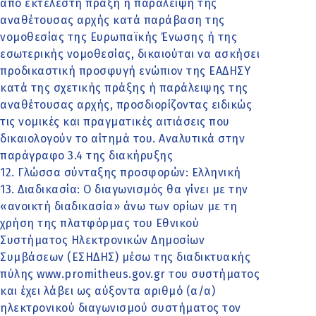
από εκτελεστή πράξη ή παράλειψη της
αναθέτουσας αρχής κατά παράβαση της
νομοθεσίας της Ευρωπαϊκής Ένωσης ή της
εσωτερικής νομοθεσίας, δικαιούται να ασκήσει
προδικαστική προσφυγή ενώπιον της ΕΑΔΗΣΥ
κατά της σχετικής πράξης ή παράλειψης της
αναθέτουσας αρχής, προσδιορίζοντας ειδικώς
τις νομικές και πραγματικές αιτιάσεις που
δικαιολογούν το αίτημά του. Αναλυτικά στην
παράγραφο 3.4 της διακήρυξης
12. Γλώσσα σύνταξης προσφορών: Ελληνική
13. Διαδικασία: Ο διαγωνισμός θα γίνει με την
«ανοικτή διαδικασία» άνω των ορίων με τη
χρήση της πλατφόρμας του Εθνικού
Συστήματος Ηλεκτρονικών Δημοσίων
Συμβάσεων (ΕΣΗΔΗΣ) μέσω της διαδικτυακής
πύλης www.promitheus.gov.gr του συστήματος
και έχει λάβει ως αύξοντα αριθµό (α/α)
ηλεκτρονικού διαγωνισµού συστήµατος τον