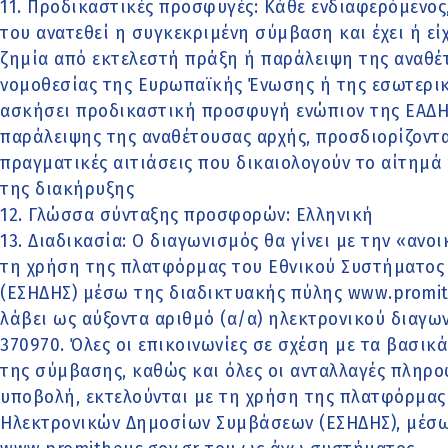
11. Προδικαστικές προσφυγές: Κάθε ενδιαφερόμενος,
του ανατεθεί η συγκεκριμένη σύμβαση και έχει ή είχ
ζημία από εκτελεστή πράξη ή παράλειψη της αναθ
νομοθεσίας της Ευρωπαϊκής Ένωσης ή της εσωτερική
ασκήσει προδικαστική προσφυγή ενώπιον της ΕΑΔΗ
παράλειψης της αναθέτουσας αρχής, προσδιορίζοντας
πραγματικές αιτιάσεις που δικαιολογούν το αίτημά
της διακήρυξης
12. Γλώσσα σύνταξης προσφορών: Ελληνική
13. Διαδικασία: Ο διαγωνισμός θα γίνει με την «ανο
τη χρήση της πλατφόρμας του Εθνικού Συστήματο
(ΕΣΗΔΗΣ) μέσω της διαδικτυακής πύλης www.promith
λάβει ως αύξοντα αριθµό (α/α) ηλεκτρονικού διαγ
370970. Όλες οι επικοινωνίες σε σχέση με τα βασικ
της σύμβασης, καθώς και όλες οι ανταλλαγές πληρο
υποβολή, εκτελούνται με τη χρήση της πλατφόρμας
Ηλεκτρονικών Δημοσίων Συμβάσεων (ΕΣΗΔΗΣ), μέσω