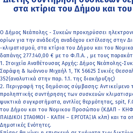
στα κτίρια του Δήμου και τ
Ο Δήμος Νεάπολης - Συκεών προκηρύσσει ηλεκτρον
ορίων για την ανάδειξη αναδόχου εκτέλεσης στην 
-κλιματισμού, στα κτίρια του Δήμου και του Νομι
δαπάνης 277.140,00 € με το Φ.Π.Α. , με τους παρακά
1. Στοιχεία Αναθέτουσας Αρχής: Δήμος Νεάπολης-Συ
Σαράφη & Ιωάννου Μιχαήλ 1, ΤΚ 56625 Συκιές Θεσσαλον
352(αναλυτικά στην παρ. 1.1. της διακήρυξης)
2. Περιγραφή της δημόσιας σύμβασης: Αντικείμενο 
προληπτικής συντήρησης των συσκευών κλιματισμο
ψυκτικά συγκροτήματα, αντλίες θερμότητας, spit, F.
του Δήμου και του Νομικου Προσώπου (ΚΔΑΠ - ΚΗΦ
ΠΑΙΔΙΚΟΙ ΣΤΑΘΜΟΙ - ΚΑΠΗ – ΕΡΓΟΤΑΞΙΑ κλπ) και τα ο
Δημοτικές Ενότητες.
Επίσης θα γίνει η επισκευή σε τμήματα των δικτύω