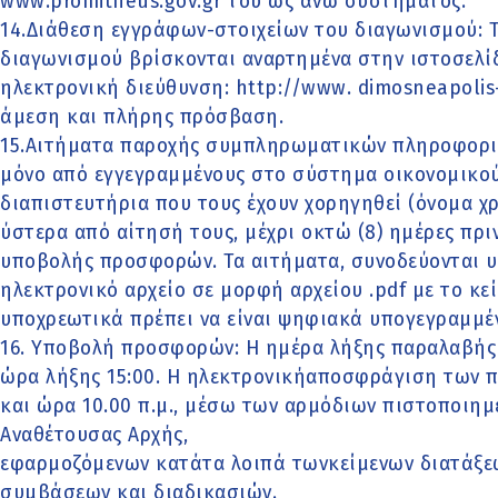
www.promitheus.gov.gr του ως άνω συστήματος.
14.Διάθεση εγγράφων-στοιχείων του διαγωνισμού: 
διαγωνισμού βρίσκονται αναρτημένα στην ιστοσελί
ηλεκτρονική διεύθυνση: http://www. dimosneapolis-
άμεση και πλήρης πρόσβαση.
15.Αιτήματα παροχής συμπληρωματικών πληροφοριώ
μόνο από εγγεγραμμένους στο σύστημα οικονομικού
διαπιστευτήρια που τους έχουν χορηγηθεί (όνομα 
ύστερα από αίτησή τους, μέχρι οκτώ (8) ημέρες πρ
υποβολής προσφορών. Τα αιτήματα, συνοδεύονται 
ηλεκτρονικό αρχείο σε μορφή αρχείου .pdf με το κ
υποχρεωτικά πρέπει να είναι ψηφιακά υπογεγραμμέ
16. Υποβολή προσφορών: Η ημέρα λήξης παραλαβής 
ώρα λήξης 15:00. Η ηλεκτρονικήαποσφράγιση των π
και ώρα 10.00 π.μ., μέσω των αρμόδιων πιστοποιη
Αναθέτουσας Αρχής,
εφαρμοζόμενων κατάτα λοιπά τωνκείμενων διατάξε
συμβάσεων και διαδικασιών.