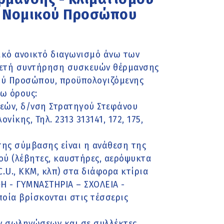
ου Νομικού Προσώπου
ικό ανοικτό διαγωνισμό άνω των
Διετή συντήρηση συσκευών θέρμανσης
κού Προσώπου, προϋπολογιζόμενης
τω όρους:
κεών, δ/νση Στρατηγού Στεφάνου
ίκης, Τηλ. 2313 313141, 172, 175,
της σύμβασης είναι η ανάθεση της
ύ (λέβητες, καυστήρες, αερόψυκτα
C.U., ΚΚΜ, κλπ) στα διάφορα κτίρια
Η - ΓΥΜΝΑΣΤΗΡΙΑ – ΣΧΟΛΕΙΑ -
ποία βρίσκονται στις τέσσερις
ν σωληνώσεων και σε συλλέκτες,