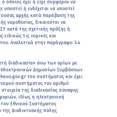
 ο οποίος έχει ή είχε συμφέρον να
ε υποστεί ή ενδέχεται να υποστεί
έτουσας αρχής κατά παράβαση της
ς νομοθεσίας, δικαιούται να
ΣΥ κατά της σχετικής πράξης ή
 ειδικώς τις νομικές και
 του. Αναλυτικά στην παράγραφο 3.4
ικτή διαδικασία» άνω των ορίων με
ς Ηλεκτρονικών Δημοσίων Συμβάσεων
eus.gov.gr του συστήματος και έχει
ωνισµού συστήµατος τον αριθµό
ά στοιχεία της διαδικασίας σύναψης
φοριών, ιδίως η ηλεκτρονική
 του Εθνικού Συστήματος
 της Διαδικτυακής πύλης