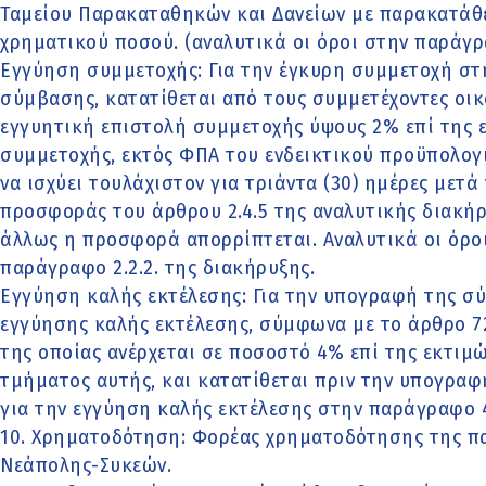
Ταμείου Παρακαταθηκών και Δανείων με παρακατάθε
χρηματικού ποσού. (αναλυτικά οι όροι στην παράγρα
Εγγύηση συμμετοχής: Για την έγκυρη συμμετοχή στ
σύμβασης, κατατίθεται από τους συμμετέχοντες οικ
εγγυητική επιστολή συμμετοχής ύψους 2% επί της ε
συμμετοχής, εκτός ΦΠΑ του ενδεικτικού προϋπολογ
να ισχύει τουλάχιστον για τριάντα (30) ημέρες μετά
προσφοράς του άρθρου 2.4.5 της αναλυτικής διακήρυ
άλλως η προσφορά απορρίπτεται. Αναλυτικά οι όρο
παράγραφο 2.2.2. της διακήρυξης.
Εγγύηση καλής εκτέλεσης: Για την υπογραφή της σ
εγγύησης καλής εκτέλεσης, σύμφωνα με το άρθρο 72 
της οποίας ανέρχεται σε ποσοστό 4% επί της εκτιμ
τμήματος αυτής, και κατατίθεται πριν την υπογραφ
για την εγγύηση καλής εκτέλεσης στην παράγραφο 4
10. Χρηματοδότηση: Φορέας χρηματοδότησης της π
Νεάπολης-Συκεών.