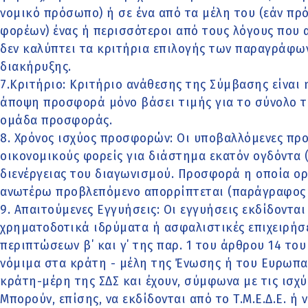
νομικό πρόσωπο) ή σε ένα από τα μέλη του (εάν πρ
φορέων) ένας ή περισσότεροι από τους λόγους που 
δεν καλύπτει τα κριτήρια επιλογής των παραγράφων 2.2
διακήρυξης.
7.Κριτήριο: Κριτήριο ανάθεσης της Σύμβασης είναι
άποψη προσφορά μόνο βάσει τιμής για το σύνολο 
ομάδα προσφοράς.
8. Χρόνος ισχύος προσφορών: Οι υποβαλλόμενες πρ
οικονομικούς φορείς για διάστημα εκατόν ογδόντα 
διενέργειας του διαγωνισμού. Προσφορά η οποία ορί
ανωτέρω προβλεπόμενο απορρίπτεται (παράγραφος 2
9. Απαιτούμενες Εγγυήσεις: Οι εγγυήσεις εκδίδοντα
χρηματοδοτικά ιδρύματα ή ασφαλιστικές επιχειρήσε
περιπτώσεων β΄ και γ΄ της παρ. 1 του άρθρου 14 του
νόμιμα στα κράτη - μέλη της Ένωσης ή του Ευρωπα
κράτη-μέρη της ΣΔΣ και έχουν, σύμφωνα με τις ισχύ
Μπορούν, επίσης, να εκδίδονται από το Τ.Μ.Ε.Δ.Ε. ή