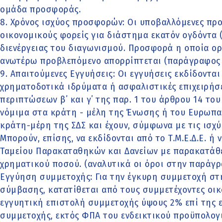
ομάδα προσφοράς.
8. Χρόνος ισχύος προσφορών: Οι υποβαλλόμενες πρ
οικονομικούς φορείς για διάστημα εκατόν ογδόντα 
διενέργειας του διαγωνισμού. Προσφορά η οποία ορί
ανωτέρω προβλεπόμενο απορρίπτεται (παράγραφος 2
9. Απαιτούμενες Εγγυήσεις: Οι εγγυήσεις εκδίδοντα
χρηματοδοτικά ιδρύματα ή ασφαλιστικές επιχειρήσε
περιπτώσεων β΄ και γ΄ της παρ. 1 του άρθρου 14 του
νόμιμα στα κράτη - μέλη της Ένωσης ή του Ευρωπα
κράτη-μέρη της ΣΔΣ και έχουν, σύμφωνα με τις ισχύ
Μπορούν, επίσης, να εκδίδονται από το Τ.Μ.Ε.Δ.Ε. ή
Ταμείου Παρακαταθηκών και Δανείων με παρακατάθε
χρηματικού ποσού. (αναλυτικά οι όροι στην παράγρα
Εγγύηση συμμετοχής: Για την έγκυρη συμμετοχή στ
σύμβασης, κατατίθεται από τους συμμετέχοντες οικ
εγγυητική επιστολή συμμετοχής ύψους 2% επί της ε
συμμετοχής, εκτός ΦΠΑ του ενδεικτικού προϋπολογ