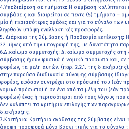
4.Υποδιαίρεση σε τμήματα: Η σύμβαση καλύπτεται 
συμβάσεις και διαιρείται σε πέντε (5) τμήματα – ο
μία ή περισσότερες ομάδες και για το σύνολο των υ
ληφθούν υπόψη εναλλακτικές προσφορές.
5. Διάρκεια της Σύμβασης ή Προθεσμία εκτέλεσης: Η
32 μήνες από την υπογραφή της, με δυνατότητα παρ
6.Δικαίωμα συμμετοχής: Δικαίωμα συμμετοχής στη 
σύμβασης έχουν φυσικά ή νομικά πρόσωπα και, σε
φορέων, τα μέλη αυτών. (παρ. 2.2.1. της διακήρυξης
στην παρούσα διαδικασία σύναψης σύμβασης (διαγ
φορέας, εφόσον συντρέχει στο πρόσωπό του (εάν π
νομικό πρόσωπο) ή σε ένα από τα μέλη του (εάν πρ
φορέων) ένας ή περισσότεροι από τους λόγους που 
δεν καλύπτει τα κριτήρια επιλογής των παραγράφων 2.2
διακήρυξης.
7.Κριτήριο: Κριτήριο ανάθεσης της Σύμβασης είναι
άποψη προσφορά μόνο βάσει τιμής για το σύνολο 