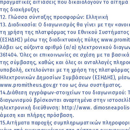
πραγματικές αιτιάσεις που δικαιολογούν το αίτημά
της διακήρυξης
12. Γλώσσα σύνταξης προσφορών: Ελληνική
13. Διαδικασία: Ο διαγωνισμός θα γίνει με την «αν
τη χρήση της πλατφόρμας του Εθνικού Συστήματο
(ΕΣΗΔΗΣ) μέσω της διαδικτυακής πύλης www.promith
λάβει ως αύξοντα αριθµό (α/α) ηλεκτρονικού διαγ
361404. Όλες οι επικοινωνίες σε σχέση με τα βασικ
της σύμβασης, καθώς και όλες οι ανταλλαγές πληρο
υποβολή, εκτελούνται με τη χρήση της πλατφόρμας
Ηλεκτρονικών Δημοσίων Συμβάσεων (ΕΣΗΔΗΣ), μέσω
www.promitheus.gov.gr του ως άνω συστήματος.
14.Διάθεση εγγράφων-στοιχείων του διαγωνισμού: 
διαγωνισμού βρίσκονται αναρτημένα στην ιστοσελί
ηλεκτρονική διεύθυνση: http://www. dimosneapolis-
άμεση και πλήρης πρόσβαση.
15.Αιτήματα παροχής συμπληρωματικών πληροφοριώ