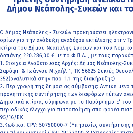
Δήμου Νεάπολης-Συκεών και τ
Ο Δήμος Νεάπολης - Συκεών προκηρύσσει ηλεκτρον
ορίων για την ανάδειξη αναδόχου εκτέλεσης στην 
κτίρια του Δήμου Νεάπολης-Συκεών και του Νομικ
δαπάνης 220.286,00 € με το Φ.Π.Α. , με τους παρακά
1. Στοιχεία Αναθέτουσας Αρχής: Δήμος Νεάπολης-Συ
Σαράφη & Ιωάννου Μιχαήλ 1, ΤΚ 56625 Συκιές Θεσσαλον
352(αναλυτικά στην παρ. 1.1. της διακήρυξης)
2. Περιγραφή της δημόσιας σύμβασης: Αντικείμενο 
προληπτικής συντήρησης των διαφόρων τύπων ανελ
Δημοτικά κτίρια, σύμφωνα με το Παράρτημα Ε’ του 
περιοδικός έλεγχο για πιστοποίηση από φορέα πισ
95/16/ΕΚ
3.Κωδικοί CPV: 50750000-7 (Υπηρεσίες συντήρησης 
συμπληρωματικοί CPV: 79132000-8 (Υπηρεσίες πιστ