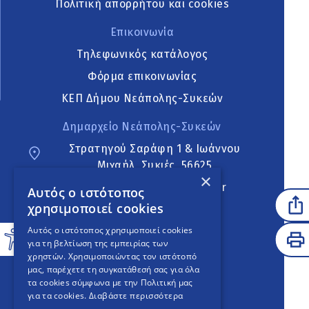
Πολιτική απορρήτου και cookies
Επικοινωνία
Τηλεφωνικός κατάλογος
Φόρμα επικοινωνίας
ΚΕΠ Δήμου Νεάπολης-Συκεών
Δημαρχείο Νεάπολης-Συκεών
Στρατηγού Σαράφη 1 & Ιωάννου
Μιχαήλ, Συκιές, 56625
×
neapoli.sykies@ddt.gov.gr
Αυτός ο ιστότοπος
χρησιμοποιεί cookies
Ακολουθήστε
Αυτός ο ιστότοπος χρησιμοποιεί cookies
για τη βελτίωση της εμπειρίας των
χρηστών. Χρησιμοποιώντας τον ιστότοπό
μας, παρέχετε τη συγκατάθεσή σας για όλα
English Version
τα cookies σύμφωνα με την Πολιτική μας
για τα cookies.
Διαβάστε περισσότερα
An
project