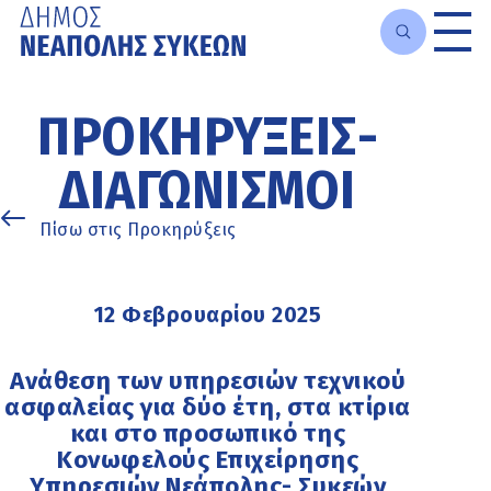
Μετάβαση
στο
ΠΡΟΚΗΡΎΞΕΙΣ-
κυρίως
περιεχόμενο
ΔΙΑΓΩΝΙΣΜΟΊ
Πίσω στις Προκηρύξεις
12 Φεβρουαρίου 2025
Ανάθεση των υπηρεσιών τεχνικού
ασφαλείας για δύο έτη, στα κτίρια
και στο προσωπικό της
Κονωφελούς Επιχείρησης
Υπηρεσιών Νεάπολης- Συκεών