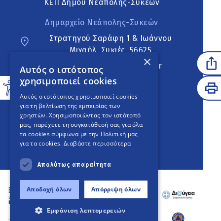
ΚΕΠ Δήμου Νεάπολης-Συκεών
Δημαρχείο Νεάπολης-Συκεών
Στρατηγού Σαράφη 1 & Ιωάννου
Μιχαήλ, Συκιές, 56625
×
neapoli.sykies@ddt.gov.gr
Αυτός ο ιστότοπος
χρησιμοποιεί cookies
Ακολουθήστε
Αυτός ο ιστότοπος χρησιμοποιεί cookies
για τη βελτίωση της εμπειρίας των
χρηστών. Χρησιμοποιώντας τον ιστότοπό
μας, παρέχετε τη συγκατάθεσή σας για όλα
English Version
τα cookies σύμφωνα με την Πολιτική μας
για τα cookies.
Διαβάστε περισσότερα
An
project
Απολύτως απαραίτητα
Αποδοχή όλων
Απόρριψη όλων
Εμφάνιση λεπτομερειών