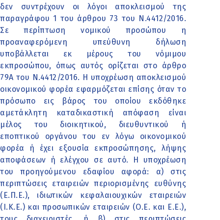
δεν συντρέχουν οι λόγοι αποκλεισμού της
παραγράφου 1 του άρθρου 73 του Ν.4412/2016.
Σε περίπτωση νομικού προσώπου η
προαναφερόμενη υπεύθυνη δήλωση
υποβάλλεται εκ μέρους του νόμιμου
εκπροσώπου, όπως αυτός ορίζεται στο άρθρο
79Α του Ν.4412/2016. Η υποχρέωση αποκλεισμού
οικονομικού φορέα εφαρμόζεται επίσης όταν το
πρόσωπο εις βάρος του οποίου εκδόθηκε
αμετάκλητη καταδικαστική απόφαση είναι
μέλος του διοικητικού, διευθυντικού ή
εποπτικού οργάνου του εν λόγω οικονομικού
φορέα ή έχει εξουσία εκπροσώπησης, λήψης
αποφάσεων ή ελέγχου σε αυτό. Η υποχρέωση
του προηγούμενου εδαφίου αφορά: α) στις
περιπτώσεις εταιρειών περιορισμένης ευθύνης
(Ε.Π.Ε.), ιδιωτικών κεφαλαιουχικών εταιρειών
(Ι.Κ.Ε.) και προσωπικών εταιρειών (Ο.Ε. και Ε.Ε.),
τους διαχειριστές, ή β) στις περιπτώσεις