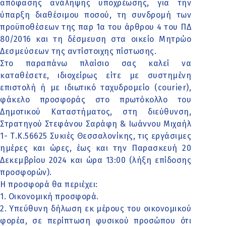
απόφασης ανάληψης υποχρέωσης, για την
ύπαρξη διαθέσιμου ποσού, τη συνδρομή των
προϋποθέσεων της παρ 1α του άρθρου 4 του ΠΔ
80/2016 και τη δέσμευση στα οικείο Μητρώο
Δεσμεύσεων της αντίστοιχης πίστωσης.
Στο παραπάνω πλαίσιο σας καλεί να
καταθέσετε, ιδιοχείρως είτε με συστημένη
επιστολή ή με ιδιωτικό ταχυδρομείο (courier),
φάκελο προσφοράς στο πρωτόκολλο του
Δημοτικού Καταστήματος, στη διεύθυνση,
Στρατηγού Στεφάνου Σαράφη & Ιωάννου Μιχαήλ
1- Τ.Κ.56625 Συκιές Θεσσαλονίκης, τις εργάσιμες
ημέρες και ώρες, έως και την Παρασκευή 20
Δεκεμβρίου 2024 και ώρα 13:00 (λήξη επίδοσης
προσφορών).
Η προσφορά θα περιέχει:
1. Οικονομική προσφορά.
2. Υπεύθυνη δήλωση εκ μέρους του οικονομικού
φορέα, σε περίπτωση φυσικού προσώπου ότι