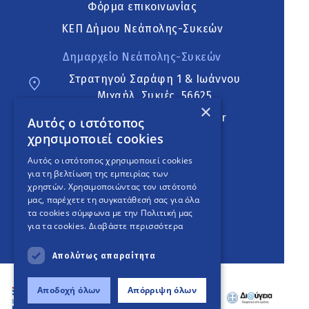
Φόρμα επικοινωνίας
ΚΕΠ Δήμου Νεάπολης-Συκεών
Δημαρχείο Νεάπολης-Συκεών
Στρατηγού Σαράφη 1 & Ιωάννου
Μιχαήλ, Συκιές, 56625
×
neapoli.sykies@ddt.gov.gr
Αυτός ο ιστότοπος
χρησιμοποιεί cookies
Ακολουθήστε
Αυτός ο ιστότοπος χρησιμοποιεί cookies
για τη βελτίωση της εμπειρίας των
χρηστών. Χρησιμοποιώντας τον ιστότοπό
μας, παρέχετε τη συγκατάθεσή σας για όλα
English Version
τα cookies σύμφωνα με την Πολιτική μας
για τα cookies.
Διαβάστε περισσότερα
An
project
Απολύτως απαραίτητα
Αποδοχή όλων
Απόρριψη όλων