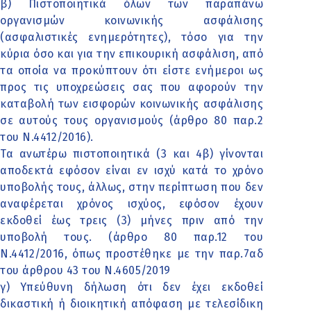
β) Πιστοποιητικά όλων των παραπάνω
οργανισμών κοινωνικής ασφάλισης
(ασφαλιστικές ενημερότητες), τόσο για την
κύρια όσο και για την επικουρική ασφάλιση, από
τα οποία να προκύπτουν ότι είστε ενήμεροι ως
προς τις υποχρεώσεις σας που αφορούν την
καταβολή των εισφορών κοινωνικής ασφάλισης
σε αυτούς τους οργανισμούς (άρθρο 80 παρ.2
του Ν.4412/2016).
Τα ανωτέρω πιστοποιητικά (3 και 4β) γίνονται
αποδεκτά εφόσον είναι εν ισχύ κατά το χρόνο
υποβολής τους, άλλως, στην περίπτωση που δεν
αναφέρεται χρόνος ισχύος, εφόσον έχουν
εκδοθεί έως τρεις (3) μήνες πριν από την
υποβολή τους. (άρθρο 80 παρ.12 του
Ν.4412/2016, όπως προστέθηκε με την παρ.7αδ
του άρθρου 43 του Ν.4605/2019
γ) Υπεύθυνη δήλωση ότι δεν έχει εκδοθεί
δικαστική ή διοικητική απόφαση με τελεσίδικη