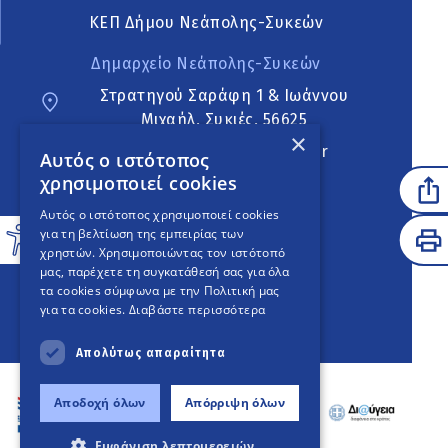
ΚΕΠ Δήμου Νεάπολης-Συκεών
Δημαρχείο Νεάπολης-Συκεών
Στρατηγού Σαράφη 1 & Ιωάννου
Μιχαήλ, Συκιές, 56625
×
neapoli.sykies@ddt.gov.gr
Αυτός ο ιστότοπος
χρησιμοποιεί cookies
Ακολουθήστε
Αυτός ο ιστότοπος χρησιμοποιεί cookies
για τη βελτίωση της εμπειρίας των
χρηστών. Χρησιμοποιώντας τον ιστότοπό
μας, παρέχετε τη συγκατάθεσή σας για όλα
English Version
τα cookies σύμφωνα με την Πολιτική μας
για τα cookies.
Διαβάστε περισσότερα
An
project
Απολύτως απαραίτητα
Αποδοχή όλων
Απόρριψη όλων
Εμφάνιση λεπτομερειών