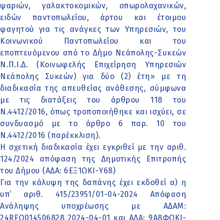
ψαριών, γαλακτοκομικών, οπωρολαχανικών,
ειδών παντοπωλείου, άρτου και έτοιμου
φαγητού για τις ανάγκες των Υπηρεσιών, του
Κοινωνικού Παντοπωλείου και του
εποπτευόμενου από το Δήμο Νεάπολης-Συκεών
Ν.Π.Ι.Δ. (Κοινωφελής Επιχείρηση Υπηρεσιών
Νεάπολης Συκεών) για δύο (2) έτη» με τη
διαδικασία της απευθείας ανάθεσης, σύμφωνα
με τις διατάξεις του άρθρου 118 του
Ν.4412/2016, όπως τροποποιήθηκε και ισχύει, σε
συνδυασμό με το άρθρο 6 παρ. 10 του
Ν.4412/2016 (παρέκκλιση).
Η σχετική διαδικασία έχει εγκριθεί με την αριθ.
124/2024 απόφαση της Δημοτικής Επιτροπής
του Δήμου (ΑΔΑ: 6ΕΞ1ΩΚΙ-Υ68)
Για την κάλυψη της δαπάνης έχει εκδοθεί α) η
υπ’ αριθ. 415/23951/01-04-2024 Απόφαση
Ανάληψης υποχρέωσης με ΑΔΑΜ:
24REQ014506828 2024-04-01 και ΑΔΑ: 9Α8ΦΩΚΙ-