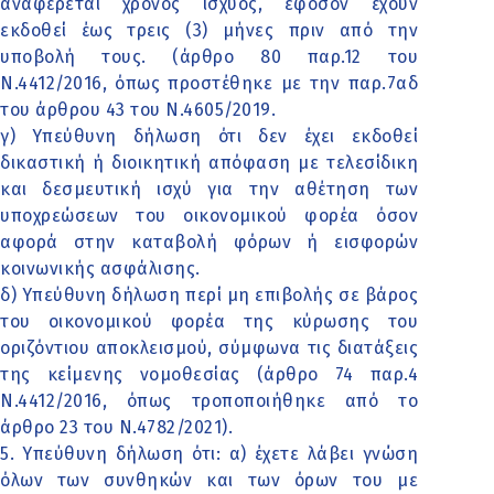
αναφέρεται χρόνος ισχύος, εφόσον έχουν
εκδοθεί έως τρεις (3) μήνες πριν από την
υποβολή τους. (άρθρο 80 παρ.12 του
Ν.4412/2016, όπως προστέθηκε με την παρ.7αδ
του άρθρου 43 του Ν.4605/2019.
γ) Υπεύθυνη δήλωση ότι δεν έχει εκδοθεί
δικαστική ή διοικητική απόφαση με τελεσίδικη
και δεσμευτική ισχύ για την αθέτηση των
υποχρεώσεων του οικονομικού φορέα όσον
αφορά στην καταβολή φόρων ή εισφορών
κοινωνικής ασφάλισης.
δ) Υπεύθυνη δήλωση περί μη επιβολής σε βάρος
του οικονομικού φορέα της κύρωσης του
οριζόντιου αποκλεισμού, σύμφωνα τις διατάξεις
της κείμενης νομοθεσίας (άρθρο 74 παρ.4
Ν.4412/2016, όπως τροποποιήθηκε από το
άρθρο 23 του Ν.4782/2021).
5. Υπεύθυνη δήλωση ότι: α) έχετε λάβει γνώση
όλων των συνθηκών και των όρων του με