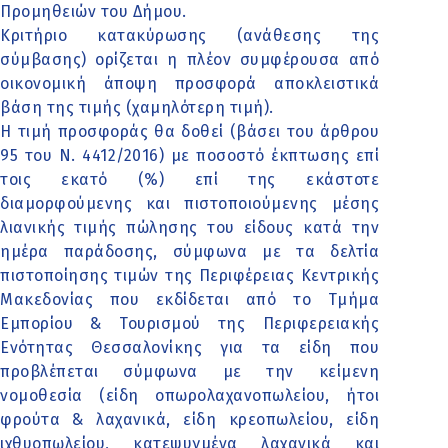
Προμηθειών του Δήμου.
Κριτήριο κατακύρωσης (ανάθεσης της
σύμβασης) ορίζεται η πλέον συμφέρουσα από
οικονομική άποψη προσφορά αποκλειστικά
βάση της τιμής (χαμηλότερη τιμή).
H τιμή προσφοράς θα δοθεί (βάσει του άρθρου
95 του Ν. 4412/2016) με ποσοστό έκπτωσης επί
τοις εκατό (%) επί της εκάστοτε
διαμορφούμενης και πιστοποιούμενης μέσης
λιανικής τιμής πώλησης του είδους κατά την
ημέρα παράδοσης, σύμφωνα με τα δελτία
πιστοποίησης τιμών της Περιφέρειας Κεντρικής
Μακεδονίας που εκδίδεται από το Τμήμα
Εμπορίου & Τουρισμού της Περιφερειακής
Ενότητας Θεσσαλονίκης για τα είδη που
προβλέπεται σύμφωνα με την κείμενη
νομοθεσία (είδη οπωρολαχανοπωλείου, ήτοι
φρούτα & λαχανικά, είδη κρεοπωλείου, είδη
ιχθυοπωλείου, κατεψυγμένα λαχανικά και