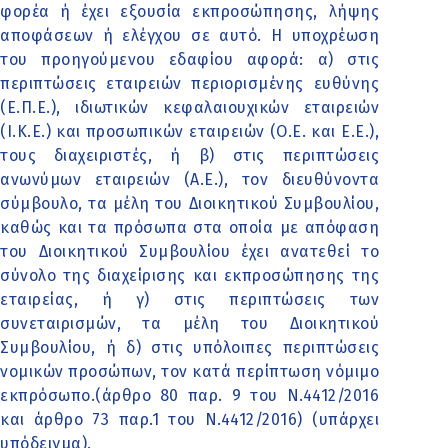
φορέα ή έχει εξουσία εκπροσώπησης, λήψης
αποφάσεων ή ελέγχου σε αυτό. Η υποχρέωση
του προηγούμενου εδαφίου αφορά: α) στις
περιπτώσεις εταιρειών περιορισμένης ευθύνης
(Ε.Π.Ε.), ιδιωτικών κεφαλαιουχικών εταιρειών
(Ι.Κ.Ε.) και προσωπικών εταιρειών (Ο.Ε. και Ε.Ε.),
τους διαχειριστές, ή β) στις περιπτώσεις
ανωνύμων εταιρειών (Α.Ε.), τον διευθύνοντα
σύμβουλο, τα μέλη του Διοικητικού Συμβουλίου,
καθώς και τα πρόσωπα στα οποία με απόφαση
του Διοικητικού Συμβουλίου έχει ανατεθεί το
σύνολο της διαχείρισης και εκπροσώπησης της
εταιρείας, ή γ) στις περιπτώσεις των
συνεταιρισμών, τα μέλη του Διοικητικού
Συμβουλίου, ή δ) στις υπόλοιπες περιπτώσεις
νομικών προσώπων, τον κατά περίπτωση νόμιμο
εκπρόσωπο.(άρθρο 80 παρ. 9 του Ν.4412/2016
και άρθρο 73 παρ.1 του Ν.4412/2016) (υπάρχει
υπόδειγμα).