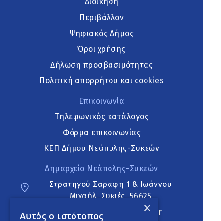
Διοίκηση
Περιβάλλον
Ψηφιακός Δήμος
Όροι χρήσης
Δήλωση προσβασιμότητας
Πολιτική απορρήτου και cookies
Επικοινωνία
Τηλεφωνικός κατάλογος
Φόρμα επικοινωνίας
ΚΕΠ Δήμου Νεάπολης-Συκεών
Δημαρχείο Νεάπολης-Συκεών
Στρατηγού Σαράφη 1 & Ιωάννου
Μιχαήλ, Συκιές, 56625
×
neapoli.sykies@ddt.gov.gr
Αυτός ο ιστότοπος