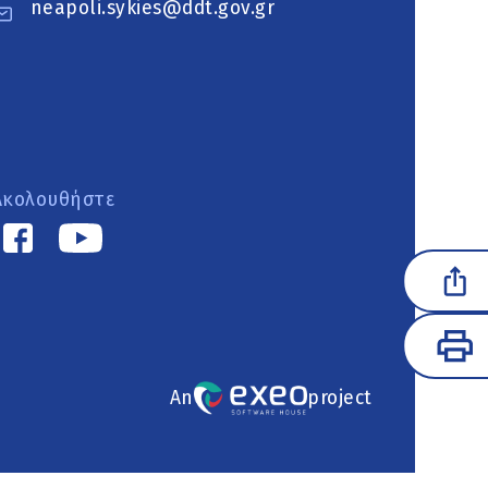
neapoli.sykies@ddt.gov.gr
Ακολουθήστε
An
project