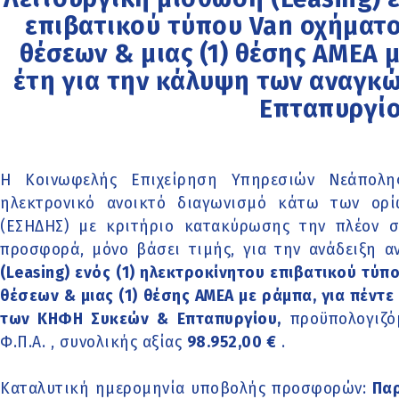
επιβατικού τύπου Van οχήματος
θέσεων & μιας (1) θέσης ΑΜΕΑ μ
έτη για την κάλυψη των αναγκ
Επταπυργίο
Η Κοινωφελής Επιχείρηση Υπηρεσιών Νεάπολη
ηλεκτρονικό ανοικτό διαγωνισμό κάτω των ορ
(ΕΣΗΔΗΣ) με κριτήριο κατακύρωσης την πλέον 
προσφορά, μόνο βάσει τιμής, για την ανάδειξη 
(Leasing) ενός (1) ηλεκτροκίνητου επιβατικού τύπο
θέσεων & μιας (1) θέσης ΑΜΕΑ με ράμπα, για πέντε
των ΚΗΦΗ Συκεών & Επταπυργίου,
προϋπολογιζό
Φ.Π.Α. , συνολικής αξίας
98.952,00 €
.
Καταλυτική ημερομηνία υποβολής προσφορών:
Παρ