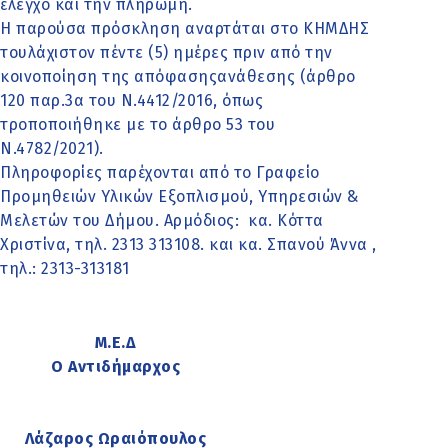
έλεγχο και την πληρωμή.
Η παρούσα πρόσκληση αναρτάται στο ΚΗΜΔΗΣ
τουλάχιστον πέντε (5) ημέρες πριν από την
κοινοποίηση της απόφασηςανάθεσης (άρθρο
120 παρ.3α του Ν.4412/2016, όπως
τροποποιήθηκε με το άρθρο 53 του
Ν.4782/2021).
Πληροφορίες παρέχονται από το Γραφείο
Προμηθειών Υλικών Εξοπλισμού, Υπηρεσιών &
Μελετών του Δήμου. Αρμόδιος: κα. Κόττα
Χριστίνα, τηλ. 2313 313108. και κα. Σπανού Άννα ,
τηλ.: 2313-313181
Μ.Ε.Δ
Ο Αντιδήμαρχος
Λάζαρος Ωραιόπουλος