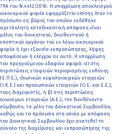
79Α του Ν.4412/2016. Η υποχρέωση αποκλεισμού
οικονομικού φορέα εφαρμόζεται επίσης όταν το
πρόσωπο εις βάρος του οποίου εκδόθηκε
αμετάκλητη καταδικαστική απόφαση είναι
μέλος του διοικητικού, διευθυντικού ή
εποπτικού οργάνου του εν λόγω οικονομικού
φορέα ή έχει εξουσία εκπροσώπησης, λήψης
αποφάσεων ή ελέγχου σε αυτό. Η υποχρέωση
του προηγούμενου εδαφίου αφορά: α) στις
περιπτώσεις εταιρειών περιορισμένης ευθύνης
(Ε.Π.Ε.), ιδιωτικών κεφαλαιουχικών εταιρειών
(Ι.Κ.Ε.) και προσωπικών εταιρειών (Ο.Ε. και Ε.Ε.),
τους διαχειριστές, ή β) στις περιπτώσεις
ανωνύμων εταιρειών (Α.Ε.), τον διευθύνοντα
σύμβουλο, τα μέλη του Διοικητικού Συμβουλίου,
καθώς και τα πρόσωπα στα οποία με απόφαση
του Διοικητικού Συμβουλίου έχει ανατεθεί το
σύνολο της διαχείρισης και εκπροσώπησης της