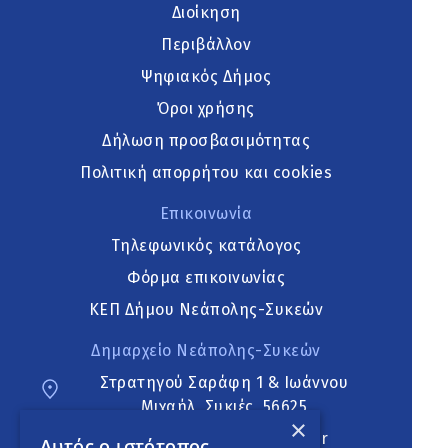
Διοίκηση
Περιβάλλον
Ψηφιακός Δήμος
Όροι χρήσης
Δήλωση προσβασιμότητας
Πολιτική απορρήτου και cookies
Επικοινωνία
Τηλεφωνικός κατάλογος
Φόρμα επικοινωνίας
ΚΕΠ Δήμου Νεάπολης-Συκεών
Δημαρχείο Νεάπολης-Συκεών
Στρατηγού Σαράφη 1 & Ιωάννου
Μιχαήλ, Συκιές, 56625
×
neapoli.sykies@ddt.gov.gr
Αυτός ο ιστότοπος