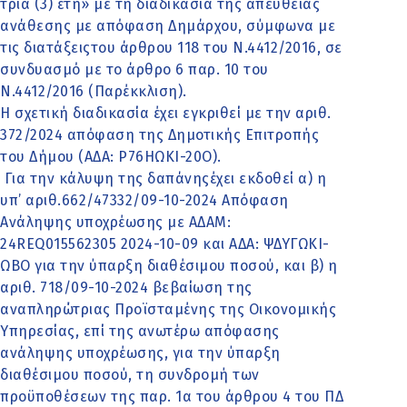
τρία (3) έτη» με τη διαδικασία της απευθείας
ανάθεσης με απόφαση Δημάρχου, σύμφωνα με
τις διατάξειςτου άρθρου 118 του Ν.4412/2016, σε
συνδυασμό με το άρθρο 6 παρ. 10 του
Ν.4412/2016 (Παρέκκλιση).
Η σχετική διαδικασία έχει εγκριθεί με την αριθ.
372/2024 απόφαση της Δημοτικής Επιτροπής
του Δήμου (ΑΔΑ: Ρ76ΗΩΚΙ-20Ο).
Για την κάλυψη της δαπάνηςέχει εκδοθεί α) η
υπ’ αριθ.662/47332/09-10-2024 Απόφαση
Ανάληψης υποχρέωσης με ΑΔΑΜ:
24REQ015562305 2024-10-09 και ΑΔΑ: ΨΔΥΓΩΚΙ-
ΩΒΟ για την ύπαρξη διαθέσιμου ποσού, και β) η
αριθ. 718/09-10-2024 βεβαίωση της
αναπληρώτριας Προϊσταμένης της Οικονομικής
Υπηρεσίας, επί της ανωτέρω απόφασης
ανάληψης υποχρέωσης, για την ύπαρξη
διαθέσιμου ποσού, τη συνδρομή των
προϋποθέσεων της παρ. 1α του άρθρου 4 του ΠΔ