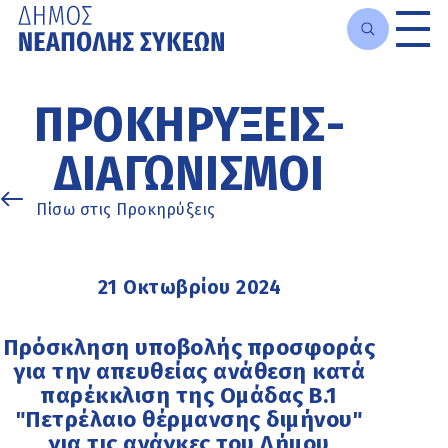
Μετάβαση
στο
ΠΡΟΚΗΡΎΞΕΙΣ-
κυρίως
περιεχόμενο
ΔΙΑΓΩΝΙΣΜΟΊ
Πίσω στις Προκηρύξεις
21 Οκτωβρίου 2024
Πρόσκληση υποβολής προσφοράς
για την απευθείας ανάθεση κατά
παρέκκλιση της Ομάδας Β.1
"Πετρέλαιο θέρμανσης διμήνου"
για τις ανάγκες του Δήμου