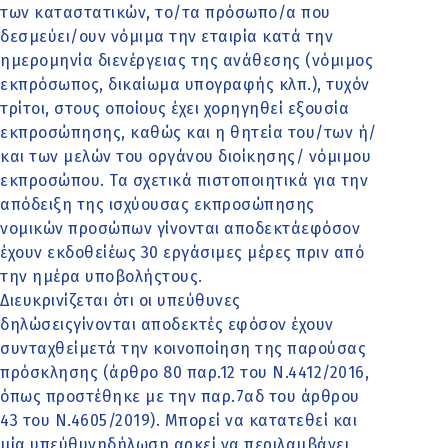
των καταστατικών, το/τα πρόσωπο/α που
δεσμεύει/ουν νόμιμα την εταιρία κατά την
ημερομηνία διενέργειας της ανάθεσης (νόμιμος
εκπρόσωπος, δικαίωμα υπογραφής κλπ.), τυχόν
τρίτοι, στους οποίους έχει χορηγηθεί εξουσία
εκπροσώπησης, καθώς και η θητεία του/των ή/
και των μελών του οργάνου διοίκησης/ νόμιμου
εκπροσώπου. Τα σχετικά πιστοποιητικά για την
απόδειξη της ισχύουσας εκπροσώπησης
νομικών προσώπων γίνονται αποδεκτάεφόσον
έχουν εκδοθείέως 30 εργάσιμες μέρες πριν από
την ημέρα υποβολήςτους.
Διευκρινίζεται ότι οι υπεύθυνες
δηλώσειςγίνονται αποδεκτές εφόσον έχουν
συνταχθείμετά την κοινοποίηση της παρούσας
πρόσκλησης (άρθρο 80 παρ.12 του Ν.4412/2016,
όπως προστέθηκε με την παρ.7αδ του άρθρου
43 του Ν.4605/2019). Μπορεί να κατατεθεί και
μία υπεύθυνηδήλωση αρκεί να περιλαμβάνει