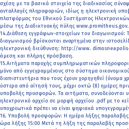
σχέση με τα βασικά στοιχεία της διαδικασίας σύνα
ανταλλαγές πληροφοριών, ιδίως η ηλεκτρονική υποβ
πλατφόρμας του Εθνικού Συστήματος Ηλεκτρονικών
μέσω της Διαδικτυακής πύλης www.promitheus.gov.
14.Διάθεση εγγράφων-στοιχείων του διαγωνισμού: 
διαγωνισμού βρίσκονται αναρτημένα στην ιστοσελί
ηλεκτρονική διεύθυνση: http://www. dimosneapolis-
άμεση και πλήρης πρόσβαση.
15.Αιτήματα παροχής συμπληρωματικών πληροφοριώ
μόνο από εγγεγραμμένους στο σύστημα οικονομικού
διαπιστευτήρια που τους έχουν χορηγηθεί (όνομα 
ύστερα από αίτησή τους, μέχρι οκτώ (8) ημέρες πρ
υποβολής προσφορών. Τα αιτήματα, συνοδεύονται 
ηλεκτρονικό αρχείο σε μορφή αρχείου .pdf με το κ
υποχρεωτικά πρέπει να είναι ψηφιακά υπογεγραμμέ
16. Υποβολή προσφορών: Η ημέρα λήξης παραλαβής 
ώρα λήξης 15:00 Μετά τη λήξη της παραλαβής προσ