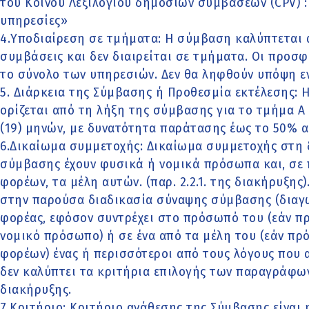
του Κοινού Λεξιλογίου δημοσίων συμβάσεων (CPV) :
υπηρεσίες»
4.Υποδιαίρεση σε τμήματα: Η σύμβαση καλύπτεται 
συμβάσεις και δεν διαιρείται σε τμήματα. Οι προσφ
το σύνολο των υπηρεσιών. Δεν θα ληφθούν υπόψη ε
5. Διάρκεια της Σύμβασης ή Προθεσμία εκτέλεσης: 
ορίζεται από τη λήξη της σύμβασης για το τμήμα Α 
(19) μηνών, με δυνατότητα παράτασης έως το 50% α
6.Δικαίωμα συμμετοχής: Δικαίωμα συμμετοχής στη 
σύμβασης έχουν φυσικά ή νομικά πρόσωπα και, σε
φορέων, τα μέλη αυτών. (παρ. 2.2.1. της διακήρυξης
στην παρούσα διαδικασία σύναψης σύμβασης (διαγ
φορέας, εφόσον συντρέχει στο πρόσωπό του (εάν π
νομικό πρόσωπο) ή σε ένα από τα μέλη του (εάν πρ
φορέων) ένας ή περισσότεροι από τους λόγους που 
δεν καλύπτει τα κριτήρια επιλογής των παραγράφων 2.2
διακήρυξης.
7.Κριτήριο: Κριτήριο ανάθεσης της Σύμβασης είναι