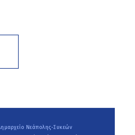
Δημαρχείο Νεάπολης-Συκεών