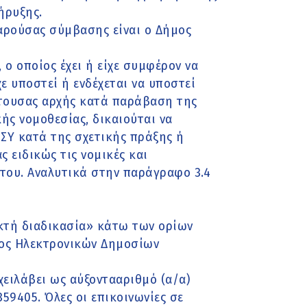
ήρυξης.
αρούσας σύμβασης είναι ο Δήμος
 ο οποίος έχει ή είχε συμφέρον να
ε υποστεί ή ενδέχεται να υποστεί
έτουσας αρχής κατά παράβαση της
ς νομοθεσίας, δικαιούται να
ΣΥ κατά της σχετικής πράξης ή
 ειδικώς τις νομικές και
 του. Αναλυτικά στην παράγραφο 3.4
οικτή διαδικασία» κάτω των ορίων
ος Ηλεκτρονικών Δημοσίων
ειλάβει ως αύξοντααριθµό (α/α)
9405. Όλες οι επικοινωνίες σε