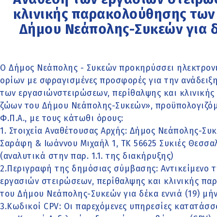
κλινικής παρακολούθησης των
Δήμου Νεάπολης-Συκεών για δέ
Ο Δήμος Νεάπολης - Συκεών προκηρύσσει ηλεκτρον
ορίων με σφραγισμένες προσφορές για την ανάδειξ
των εργασιώνστειρώσεων, περίθαλψης και κλινική
ζώων του Δήμου Νεάπολης-Συκεών», προϋπολογιζόμε
Φ.Π.Α., με τους κάτωθι όρους:
1. Στοιχεία Αναθέτουσας Αρχής: Δήμος Νεάπολης-Συ
Σαράφη & Ιωάννου Μιχαήλ 1, ΤΚ 56625 Συκιές Θεσσαλον
(αναλυτικά στην παρ. 1.1. της διακήρυξης)
2.Περιγραφή της δημόσιας σύμβασης: Αντικείμενο 
εργασιών στειρώσεων, περίθαλψης και κλινικής π
του Δήμου Νεάπολης-Συκεών για δέκα εννιά (19) μήν
3.Κωδικοί CPV: Οι παρεχόμενες υπηρεσίες κατατάσ