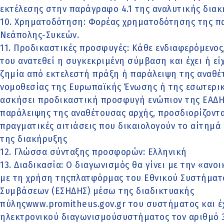
εκτέλεσης στην παράγραφο 4.1 της αναλυτικής διακ
10. Χρηματοδότηση: Φορέας χρηματοδότησης της π
Νεάπολης-Συκεών.
11. Προδικαστικές προσφυγές: Κάθε ενδιαφερόμενος,
του ανατεθεί η συγκεκριμένη σύμβαση και έχει ή είχ
ζημία από εκτελεστή πράξη ή παράλειψη της αναθ
νομοθεσίας της Ευρωπαϊκής Ένωσης ή της εσωτερική
ασκήσει προδικαστική προσφυγή ενώπιον της ΕΑΔΗ
παράλειψης της αναθέτουσας αρχής, προσδιορίζοντας
πραγματικές αιτιάσεις που δικαιολογούν το αίτημά
της διακήρυξης
12. Γλώσσα σύνταξης προσφορών: Ελληνική
13. Διαδικασία: Ο διαγωνισμός θα γίνει με την «αν
με τη χρήση τηςπλατφόρμας του Εθνικού Συστήματ
Συμβάσεων (ΕΣΗΔΗΣ) μέσω της διαδικτυακής
πύληςwww.promitheus.gov.gr του συστήματος και έχ
ηλεκτρονικού διαγωνισµούσυστήµατος τον αριθµό 35