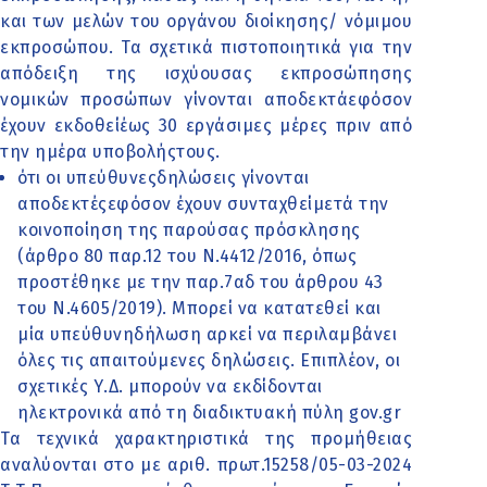
και των μελών του οργάνου διοίκησης/ νόμιμου
εκπροσώπου. Τα σχετικά πιστοποιητικά για την
απόδειξη της ισχύουσας εκπροσώπησης
νομικών προσώπων γίνονται αποδεκτάεφόσον
έχουν εκδοθείέως 30 εργάσιμες μέρες πριν από
την ημέρα υποβολήςτους.
ότι οι υπεύθυνεςδηλώσεις γίνονται
αποδεκτέςεφόσον έχουν συνταχθείμετά την
κοινοποίηση της παρούσας πρόσκλησης
(άρθρο 80 παρ.12 του Ν.4412/2016, όπως
προστέθηκε με την παρ.7αδ του άρθρου 43
του Ν.4605/2019). Μπορεί να κατατεθεί και
μία υπεύθυνηδήλωση αρκεί να περιλαμβάνει
όλες τις απαιτούμενες δηλώσεις. Επιπλέον, οι
σχετικές Υ.Δ. μπορούν να εκδίδονται
ηλεκτρονικά από τη διαδικτυακή πύλη gov.gr
Τα τεχνικά χαρακτηριστικά της προμήθειας
αναλύονται στο με αριθ. πρωτ.15258/05-03-2024