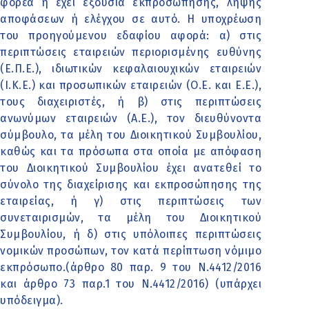
φορέα ή έχει εξουσία εκπροσώπησης, λήψης
αποφάσεων ή ελέγχου σε αυτό. Η υποχρέωση
του προηγούμενου εδαφίου αφορά: α) στις
περιπτώσεις εταιρειών περιορισμένης ευθύνης
(Ε.Π.Ε.), ιδιωτικών κεφαλαιουχικών εταιρειών
(Ι.Κ.Ε.) και προσωπικών εταιρειών (Ο.Ε. και Ε.Ε.),
τους διαχειριστές, ή β) στις περιπτώσεις
ανωνύμων εταιρειών (Α.Ε.), τον διευθύνοντα
σύμβουλο, τα μέλη του Διοικητικού Συμβουλίου,
καθώς και τα πρόσωπα στα οποία με απόφαση
του Διοικητικού Συμβουλίου έχει ανατεθεί το
σύνολο της διαχείρισης και εκπροσώπησης της
εταιρείας, ή γ) στις περιπτώσεις των
συνεταιρισμών, τα μέλη του Διοικητικού
Συμβουλίου, ή δ) στις υπόλοιπες περιπτώσεις
νομικών προσώπων, τον κατά περίπτωση νόμιμο
εκπρόσωπο.(άρθρο 80 παρ. 9 του Ν.4412/2016
και άρθρο 73 παρ.1 του Ν.4412/2016) (υπάρχει
υπόδειγμα).