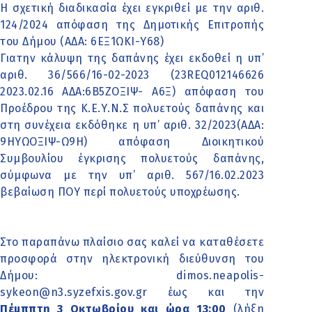
Η σχετική διαδικασία έχει εγκριθεί με την αριθ.
124/2024 απόφαση της Δημοτικής Επιτροπής
του Δήμου (ΑΔΑ: 6ΕΞ1ΩΚΙ-Υ68)
Γιατην κάλυψη της δαπάνης έχει εκδοθεί η υπ’
αριθ. 36/566/16-02-2023 (23REQ012146626
2023.02.16 AΔΑ:6Β5ΖΟΞΙΨ- Α6Ξ) απόφαση του
Προέδρου της Κ.Ε.Υ.Ν.Σ πολυετούς δαπάνης και
στη συνέχεια εκδόθηκε η υπ’ αριθ. 32/2023(ΑΔΑ:
9ΗΥΩΟΞΙΨ-Ω9Η) απόφαση Διοικητικού
Συμβουλίου έγκρισης πολυετούς δαπάνης,
σύμφωνα με την υπ’ αριθ. 567/16.02.2023
βεβαίωση ΠΟΥ περί πολυετούς υποχρέωσης.
Στο παραπάνω πλαίσιο σας καλεί να καταθέσετε
προσφορά στην ηλεκτρονική διεύθυνση του
Δήμου:
dimos.neapolis-
sykeon@n3.syzefxis.gov.gr
έως και την
Πέμππτη 3 Οκτωβρίου και ώρα
13:00
(λήξη