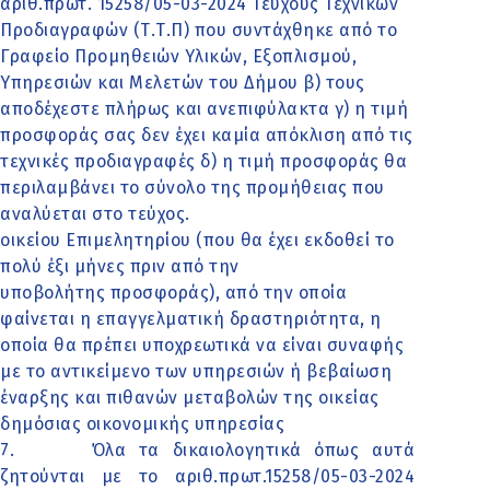
αριθ.πρωτ. 15258/05-03-2024 Τεύχους Τεχνικών
Προδιαγραφών (Τ.Τ.Π) που συντάχθηκε από το
Γραφείο Προμηθειών Υλικών, Εξοπλισμού,
Υπηρεσιών και Μελετών του Δήμου β) τους
αποδέχεστε πλήρως και ανεπιφύλακτα γ) η τιμή
προσφοράς σας δεν έχει καμία απόκλιση από τις
τεχνικές προδιαγραφές δ) η τιμή προσφοράς θα
περιλαμβάνει το σύνολο της προμήθειας που
αναλύεται στο τεύχος.
οικείου Επιμελητηρίου (που θα έχει εκδοθεί το
πολύ έξι μήνες πριν από την
υποβολήτης προσφοράς), από την οποία
φαίνεται η επαγγελματική δραστηριότητα, η
οποία θα πρέπει υποχρεωτικά να είναι συναφής
με το αντικείμενο των υπηρεσιών ή βεβαίωση
έναρξης και πιθανών μεταβολών της οικείας
δημόσιας οικονομικής υπηρεσίας
7.
Όλα τα δικαιολογητικά όπως αυτά
ζητούνται με το αριθ.πρωτ.15258/05-03-2024