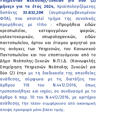
Υπηρεσιών Νεάπολης-Συκεών για δύο (2)
μήνες» για το έτος 2024,
προϋπολογιζόμενης
δαπάνης
33.832,20€
(συμπεριλαμβανομένου
ΦΠΑ), που αποτελεί τμήμα
της συνολικής
προμήθειας με τίτλο :
«Προμήθεια ειδών
κρεοπωλείου, κατεψυγμένων ψαριών,
γαλακτοκομικών, οπωρολαχανικών, ειδών
παντοπωλείου, άρτου και έτοιμου φαγητού για
τις ανάγκες των Υπηρεσιών, του Κοινωνικού
Παντοπωλείου και του εποπτευόμενου από το
Δήμο Νεάπολης-Συκεών Ν.Π.Ι.Δ. (Κοινωφελής
Επιχείρηση Υπηρεσιών Νεάπολης Συκεών) για
δύο (2) έτη»
με τη διαδικασία της απευθείας
ανάθεσης, σύμφωνα με τις διατάξεις του
άρθρου 118 του Ν.4412/2016, όπως
τροποποιήθηκε και ισχύει, σε συνδυασμό με το
άρθρο 6 παρ. 10 του Ν.4412/2016, με κριτήριο
ανάθεσης την
πλέον συμφέρουσα από οικονομική
.
άποψη προσφορά μόνο βάσει τιμής