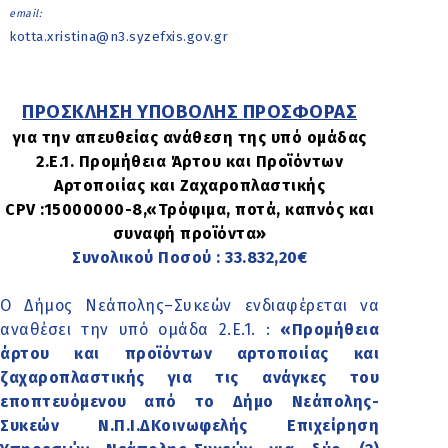
email:
kotta.xristina@n3.syzefxis.gov.gr
ΠΡΟΣΚΛΗΣΗ ΥΠΟΒΟΛΗΣ ΠΡΟΣΦΟΡΑΣ
για την απευθείας ανάθεση της υπό ομάδας
2.Ε.1. Προμήθεια Άρτου και Προϊόντων
Αρτοποιίας και Ζαχαροπλαστικής
CPV :15000000-8,«Τρόφιμα, ποτά, καπνός και
συναφή προϊόντα»
Συνολικού Ποσού : 33.832,20€
Ο Δήμος Νεάπολης–Συκεών ενδιαφέρεται να
αναθέσει την υπό ομάδα 2.Ε.1. :
«Προμήθεια
άρτου και προϊόντων αρτοποιίας και
ζαχαροπλαστικής για τις ανάγκες του
εποπτευόμενου από το Δήμο Νεάπολης-
Συκεών Ν.Π.Ι.ΔΚοινωφελής Επιχείρηση