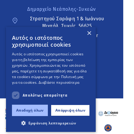
Δημαρχείο Νεάπολης-Συκεών
Στρατηγού Σαράφη 1 & Ιωάννου
Μιχαήλ, Συκιές, 56625
×
neapoli.sykies@ddt.gov.gr
Αυτός ο ιστότοπος
χρησιμοποιεί cookies
Ακολουθήστε
Αυτός ο ιστότοπος χρησιμοποιεί cookies
για τη βελτίωση της εμπειρίας των
χρηστών. Χρησιμοποιώντας τον ιστότοπό
μας, παρέχετε τη συγκατάθεσή σας για όλα
English Version
τα cookies σύμφωνα με την Πολιτική μας
για τα cookies.
Διαβάστε περισσότερα
An
project
Απολύτως απαραίτητα
Αποδοχή όλων
Απόρριψη όλων
Εμφάνιση λεπτομερειών