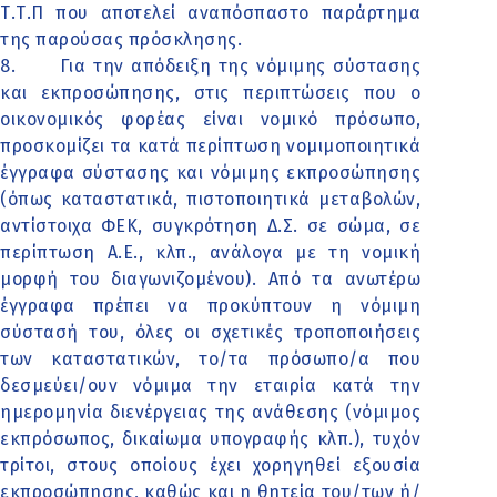
Τ.Τ.Π που αποτελεί αναπόσπαστο παράρτημα
της παρούσας πρόσκλησης.
8.
Για την απόδειξη της νόμιμης σύστασης
και εκπροσώπησης, στις περιπτώσεις που ο
οικονομικός φορέας είναι νομικό πρόσωπο,
προσκομίζει τα κατά περίπτωση νομιμοποιητικά
έγγραφα σύστασης και νόμιμης εκπροσώπησης
(όπως καταστατικά, πιστοποιητικά μεταβολών,
αντίστοιχα ΦΕΚ, συγκρότηση Δ.Σ. σε σώμα, σε
περίπτωση Α.Ε., κλπ., ανάλογα με τη νομική
μορφή του διαγωνιζομένου). Από τα ανωτέρω
έγγραφα πρέπει να προκύπτουν η νόμιμη
σύστασή του, όλες οι σχετικές τροποποιήσεις
των καταστατικών, το/τα πρόσωπο/α που
δεσμεύει/ουν νόμιμα την εταιρία κατά την
ημερομηνία διενέργειας της ανάθεσης (νόμιμος
εκπρόσωπος, δικαίωμα υπογραφής κλπ.), τυχόν
τρίτοι, στους οποίους έχει χορηγηθεί εξουσία
εκπροσώπησης, καθώς και η θητεία του/των ή/