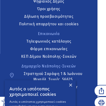
Ψηφιακός Δήμος
Όροι χρήσης
Δήλωση προσβασιμότητας
Πολιτική απορρήτου και cookies
Επικοινωνία
Τηλεφωνικός κατάλογος
Φόρμα επικοινωνίας
ΚΕΠ Δήμου Νεάπολης-Συκεών
Δημαρχείο Νεάπολης-Συκεών
Στρατηγού Σαράφη 1 & Ιωάννου
Μιχαήλ, Συκιές, 56625
×
neapoli.sykies@ddt.gov.gr
Αυτός ο ιστότοπος
χρησιμοποιεί cookies
Ακολουθήστε
Αυτός ο ιστότοπος χρησιμοποιεί cookies