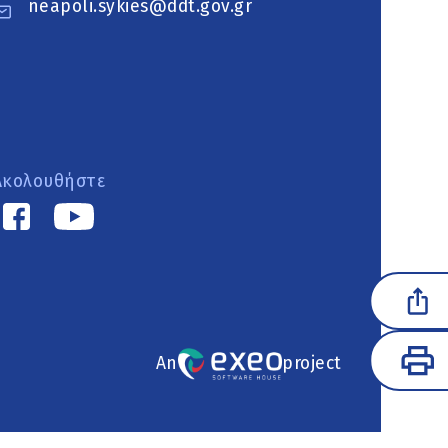
neapoli.sykies@ddt.gov.gr
Ακολουθήστε
An
project