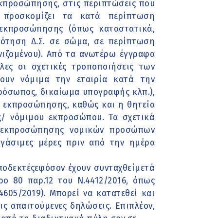
εκπροσώπησης, στις περιπτώσεις που
 προσκομίζει τα κατά περίπτωση
 εκπροσώπησης (όπως καταστατικά,
ρότηση Δ.Σ. σε σώμα, σε περίπτωση
ωνιζομένου). Από τα ανωτέρω έγγραφα
ες οι σχετικές τροποποιήσεις των
ουν νόμιμα την εταιρία κατά την
πρόσωπος, δικαίωμα υπογραφής κλπ.),
ία εκπροσώπησης, καθώς και η θητεία
/ νόμιμου εκπροσώπου. Τα σχετικά
ς εκπροσώπησης νομικών προσώπων
ργάσιμες μέρες πριν από την ημέρα
αποδεκτέςεφόσον έχουν συνταχθείμετά
ο 80 παρ.12 του Ν.4412/2016, όπως
605/2019). Μπορεί να κατατεθεί και
ις απαιτούμενες δηλώσεις. Επιπλέον,