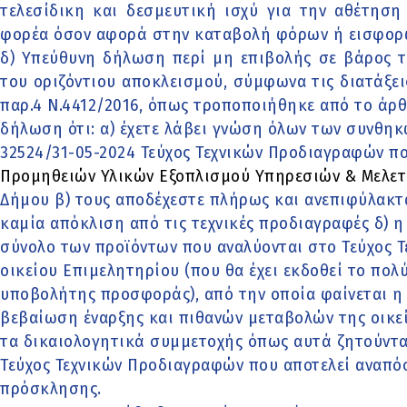
τελεσίδικη και δεσμευτική ισχύ για την αθέτησ
φορέα όσον αφορά στην καταβολή φόρων ή εισφορ
δ) Υπεύθυνη δήλωση περί μη επιβολής σε βάρος 
του οριζόντιου αποκλεισμού, σύμφωνα τις διατάξει
παρ.4 Ν.4412/2016, όπως τροποποιήθηκε από το άρθρ
δήλωση ότι: α) έχετε λάβει γνώση όλων των συνθηκ
32524/31-05-2024 Τεύχος Τεχνικών Προδιαγραφών π
Προμηθειών Υλικών Εξοπλισμού Υπηρεσιών & Μελετ
Δήμου β) τους αποδέχεστε πλήρως και ανεπιφύλακτα
καμία απόκλιση από τις τεχνικές προδιαγραφές δ) 
σύνολο των προϊόντων που αναλύονται στο Τεύχος 
οικείου Επιμελητηρίου (που θα έχει εκδοθεί το πολύ
υποβολήτης προσφοράς), από την οποία φαίνεται η
βεβαίωση έναρξης και πιθανών μεταβολών της οικε
τα δικαιολογητικά συμμετοχής όπως αυτά ζητούνται
Τεύχος Τεχνικών Προδιαγραφών που αποτελεί αναπ
πρόσκλησης.