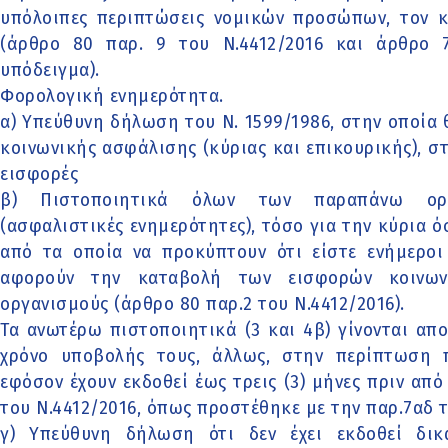
υπόλοιπες περιπτώσεις νομικών προσώπων, τον 
(άρθρο 80 παρ. 9 του Ν.4412/2016 και άρθρο 73
υπόδειγμα).
Φορολογική ενημερότητα.
α) Υπεύθυνη δήλωση του Ν. 1599/1986, στην οποία
κοινωνικής ασφάλισης (κύριας και επικουρικής), σ
εισφορές
β) Πιστοποιητικά όλων των παραπάνω οργ
(ασφαλιστικές ενημερότητες), τόσο για την κύρια ό
από τα οποία να προκύπτουν ότι είστε ενήμεροι
αφορούν την καταβολή των εισφορών κοινων
οργανισμούς (άρθρο 80 παρ.2 του Ν.4412/2016).
Τα ανωτέρω πιστοποιητικά (3 και 4β) γίνονται απ
χρόνο υποβολής τους, άλλως, στην περίπτωση π
εφόσον έχουν εκδοθεί έως τρεις (3) μήνες πριν από
του Ν.4412/2016, όπως προστέθηκε με την παρ.7αδ 
γ) Υπεύθυνη δήλωση ότι δεν έχει εκδοθεί δι