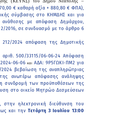
ίρησης (ΚΕΥΝΣ) του Δήμου Νεάπολης –
70,00 € καθαρή αξία + 880,80 € ΦΠΑ),
τικής σύμβασης στο ΚΗΜΔΗΣ και για
ς ανάθεσης με απόφαση Δημάρχου,
12/2016, σε συνδυασμό με το άρθρο 6
θ. 212/2024 απόφαση της Δημοτικής
 αριθ. 500/33115/06-06-24 Απόφαση
2024-06-06
ΑΔΑ: 9Ρ5ΓΩΚΙ-ΠΜ2 για
και
/2024 βεβαίωση της αναπληρώτριας
ί της ανωτέρω απόφασης ανάληψης
τη συνδρομή των προϋποθέσεων της
μευση στο οικείο Μητρώο Δεσμεύσεων
, στην ηλεκτρονική διεύθυνση του
έως και την
Τετάρτη 3 Ιουλίου
13:00