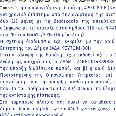
ανάγκες των Υπηρεσιών και της κοινωφελούς επιχε
Συκεών’’
προϋπολογιζόμενης δαπάνης 4.550,80 € (3.6
για χρονικό διάστημα από την ανάρτηση της σχε
δύο (2) μήνες με τη διαδικασία της απευθεία
σύμφωνα με τις διατάξεις του άρθρου 118 του Ν.44
παρ. 10 του Ν.4412/2016 (Παρέκκλιση).
Η σχετική διαδικασία έχει εγκριθεί με την αρι
Επιτροπής του Δήμου (ΑΔΑ: 9ΣΥ7ΩΚΙ-Β0Ι)
Γιατην κάλυψη της δαπάνης έχει εκδοθεί
α)
η υπ’
Ανάληψης υποχρέωσης με ΑΔΑΜ : 24REQ014889886 
την ύπαρξη διαθέσιμου ποσού, και
β)
η αριθ. 518
Προϊσταμένης της Οικονομικής Υπηρεσίας, επ
υποχρέωσης, για την ύπαρξη διαθέσιμου ποσού, 
παρ. 1α του άρθρου 4 του ΠΔ 80/2016 και τη δέσ
της αντίστοιχης πίστωσης.
Στο παραπάνω πλαίσιο σας καλεί να καταθέσετε
Δήμου:
dimos.neapolis-sykeon@n3.syzefxis.gov.gr
, 
(λήξη επίδοσης προσφορών).