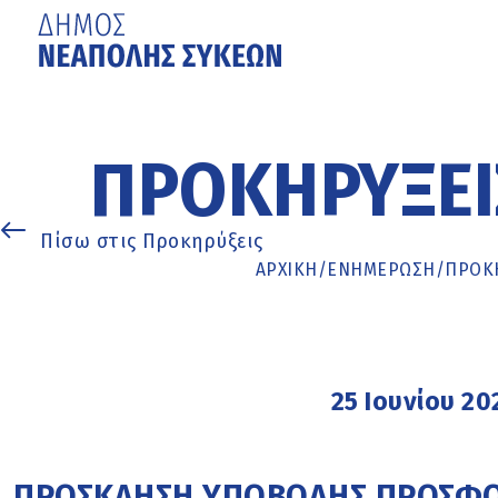
Μετάβαση
στο
κυρίως
ΠΡΟΚΗΡΎΞΕΙ
περιεχόμενο
Πίσω στις Προκηρύξεις
ΑΡΧΙΚΉ
/
ΕΝΗΜΈΡΩΣΗ
/
ΠΡΟΚΗ
25 Ιουνίου 20
ΠΡΟΣΚΛΗΣΗ ΥΠΟΒΟΛΗΣ ΠΡΟΣΦΟΡΑ