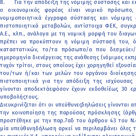
8.
Για την απόδειξη της νόμιμης σύστασης και 
ο οικονομικός φορέας είναι νομικό πρόσωπο,
νομιμοποιητικά έγγραφα σύστασης και νόμιμης
πιστοποιητικά μεταβολών, αντίστοιχα ΦΕΚ, συγκ
Α.Ε., κλπ., ανάλογα με τη νομική μορφή του διαγ
πρέπει να προκύπτουν η νόμιμη σύστασή του, όλ
καταστατικών, το/τα πρόσωπο/α που δεσμεύει/
ημερομηνία διενέργειας της ανάθεσης (νόμιμος εκ
τυχόν τρίτοι, στους οποίους έχει χορηγηθεί εξουσ
του/των ή/και των μελών του οργάνου διοίκησης
πιστοποιητικά για την απόδειξη της ισχύουσα
γίνονται αποδεκτάεφόσον έχουν εκδοθείέως 30 ε
υποβολήςτους.
Διευκρινίζεται ότι οι υπεύθυνεςδηλώσεις γίνονται 
την κοινοποίηση της παρούσας πρόσκλησης (άρθρ
προστέθηκε με την παρ.7αδ του άρθρου 43 του Ν.4
μία υπεύθυνηδήλωση αρκεί να περιλαμβάνει όλες τ