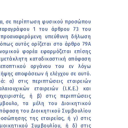
έα, σε περίπτωση φυσικού προσώπου
 παραγράφου 1 του άρθρου 73 του
η προαναφερόμενη υπεύθυνη δήλωση
όπως αυτός ορίζεται στο άρθρο 79Α
νομικού φορέα εφαρμόζεται επίσης
 αμετάκλητη καταδικαστική απόφαση
ή εποπτικού οργάνου του εν λόγω
λήψης αποφάσεων ή ελέγχου σε αυτό.
: α) στις περιπτώσεις εταιρειών
λαιουχικών εταιρειών (Ι.Κ.Ε.) και
αχειριστές, ή β) στις περιπτώσεις
ύμβουλο, τα μέλη του Διοικητικού
απόφαση του Διοικητικού Συμβουλίου
ροσώπησης της εταιρείας, ή γ) στις
ιοικητικού Συμβουλίου, ή δ) στις