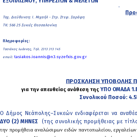
ΕΞΟΠΛΙΣΜΟΥ, ΥΠΗΡΕΣΙΩΝ & ΜΕΛΕΤΩΝ
Προ
Ταχ. Διεύθυνση: Ι. Μιχαήλ - Στρ. Στεφ. Σαράφη
ΤΚ: 566 25 Συκιές Θεσσαλονίκη
Πληροφορίες:
Τασιάκος Ιωάννης, Τηλ. 2313 313 145
tasiakos.ioannis@n3.syzefxis.gov.gr
email:
ΠΡΟΣΚΛΗΣΗ ΥΠΟΒΟΛΗΣ 
ΥΠΟ ΟΜΑΔΑ 1.Β
για την απευθείας ανάθεση της
Συνολικού Ποσού: 4.
Ο Δήμος Νεάπολης–Συκεών ενδιαφέρεται να αναθέσ
ΔΥΟ (2) ΜΗΝΕΣ
(της συνολικής προμήθειας με τίτλ
την προμήθεια αναλώσιμων ειδών παντοπωλείου, εργαλείων