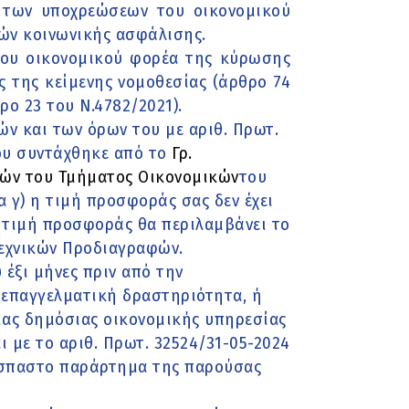
η των υποχρεώσεων του οικονομικού
ών κοινωνικής ασφάλισης.
του οικονομικού φορέα της κύρωσης
ς της κείμενης νομοθεσίας (άρθρο 74
ο 23 του Ν.4782/2021).
ών και των όρων του με αριθ. Πρωτ.
ου συντάχθηκε από το
Γρ.
ών του Τμήματος Οικονομικών
του
 γ) η τιμή προσφοράς σας δεν έχει
η τιμή προσφοράς θα περιλαμβάνει το
Τεχνικών Προδιαγραφών.
 έξι μήνες πριν από την
 επαγγελματική δραστηριότητα, ή
ίας δημόσιας οικονομικής υπηρεσίας
 με το αριθ. Πρωτ. 32524/31-05-2024
όσπαστο παράρτημα της παρούσας