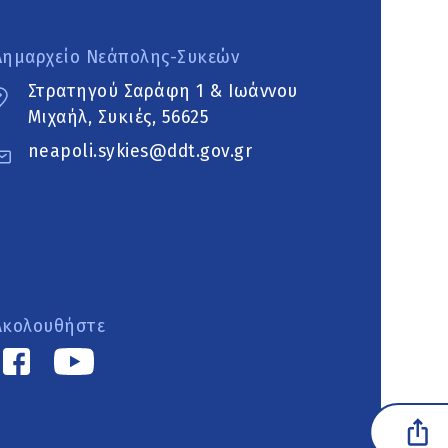
Δημαρχείο Νεάπολης-Συκεών
Στρατηγού Σαράφη 1 & Ιωάννου
Μιχαήλ, Συκιές, 56625
neapoli.sykies@ddt.gov.gr
Ακολουθήστε