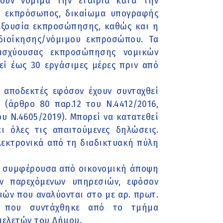
ουν νόμιμα την εταιρία κατά την
ος εκπρόσωπος, δικαίωμα υπογραφής
ί εξουσία εκπροσώπησης, καθώς και η
διοίκησης/νόμιμου εκπροσώπου. Τα
 ισχύουσας εκπροσώπησης νομικών
ί έως 30 εργάσιμες μέρες πριν από
αι αποδεκτές εφόσον έχουν συνταχθεί
(άρθρο 80 παρ.12 του Ν.4412/2016,
υ Ν.4605/2019). Μπορεί να κατατεθεί
 όλες τις απαιτούμενες δηλώσεις.
ηλεκτρονικά από τη διαδικτυακή πύλη
ον συμφέρουσα από οικονομική άποψη
ν παρεχόμενων υπηρεσιών, εφόσον
ιών που αναλύονται στο με αρ. πρωτ.
ών που συντάχθηκε από το τμήμα
μελετών του Δήμου.