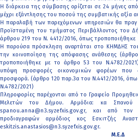
Η διάρκεια της σύμβασης ορίζεται σε 24 μήνες απ
μέχρι εξάντλησης του ποσού της συμβατικής αξία α
Η παραλαβή των παρεχόμενων υπηρεσιών θα πραγμ
Προϊσταμένη του τμήματος Περιβάλλοντος του Δή
άρθρου 219 του Ν. 4412/2016, όπως τροποποιήθηκε μ
Η παρούσα πρόσκληση αναρτάται στο ΚΗΜΔΗΣ τουλ
την κοινοποίηση της απόφασης ανάθεσης (άρθρο 
τροποποιήθηκε με το άρθρο 53 του Ν.4782/2021)
υπόψη προσφορές οικονομικών φορέων που 
προσφορά. (άρθρο 120 παρ.3α του Ν.4412/2016, όπ
Ν.4782/2021)
Πληροφορίες παρέχονται από το Γραφείο Προμηθει
Μελετών του Δήμου. Αρμόδια: κα Σπανού Ά
spanou.anna@n3.syzefxis.gov.gr, και από το
προδιαγραφών αρμόδιος κος Εσκιτζής Αναστ
eskitzis.anastasios@n3.syzefxis.gov.gr.
Μ.Ε.Δ