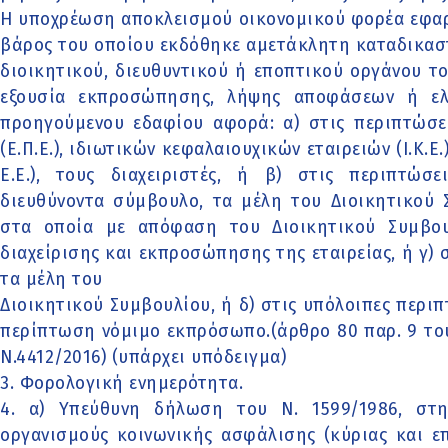
Η υποχρέωση αποκλεισμού οικονομικού φορέα εφαρ
βάρος του οποίου εκδόθηκε αμετάκλητη καταδικαστ
διοικητικού, διευθυντικού ή εποπτικού οργάνου τ
εξουσία εκπροσώπησης, λήψης αποφάσεων ή ελ
προηγούμενου εδαφίου αφορά: α) στις περιπτώσει
(Ε.Π.Ε.), ιδιωτικών κεφαλαιουχικών εταιρειών (Ι.Κ.Ε
Ε.Ε.), τους διαχειριστές, ή β) στις περιπτώσε
διευθύνοντα σύμβουλο, τα μέλη του Διοικητικού
στα οποία με απόφαση του Διοικητικού Συμβου
διαχείρισης και εκπροσώπησης της εταιρείας, ή γ) 
τα μέλη του
Διοικητικού Συμβουλίου, ή δ) στις υπόλοιπες περ
περίπτωση νόμιμο εκπρόσωπο.(άρθρο 80 παρ. 9 του
Ν.4412/2016) (υπάρχει υπόδειγμα)
3. Φορολογική ενημερότητα.
4. α) Υπεύθυνη δήλωση του Ν. 1599/1986, στ
οργανισμούς κοινωνικής ασφάλισης (κύριας και επ