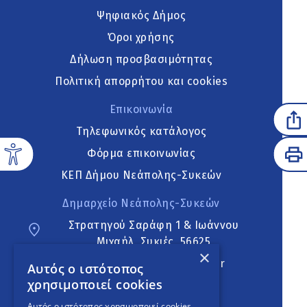
Ψηφιακός Δήμος
Όροι χρήσης
Δήλωση προσβασιμότητας
Πολιτική απορρήτου και cookies
Επικοινωνία
Τηλεφωνικός κατάλογος
Φόρμα επικοινωνίας
ΚΕΠ Δήμου Νεάπολης-Συκεών
Δημαρχείο Νεάπολης-Συκεών
Στρατηγού Σαράφη 1 & Ιωάννου
Μιχαήλ, Συκιές, 56625
×
neapoli.sykies@ddt.gov.gr
Αυτός ο ιστότοπος
χρησιμοποιεί cookies
Ακολουθήστε
Αυτός ο ιστότοπος χρησιμοποιεί cookies