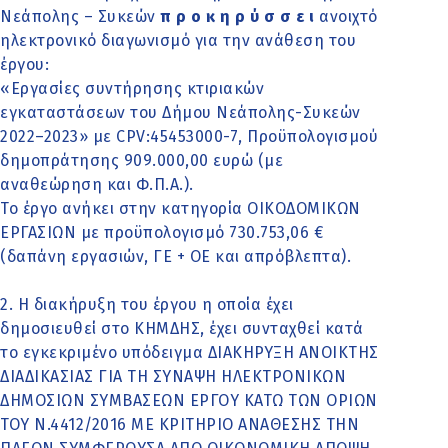
Νεάπολης – Συκεών
π ρ ο κ η ρ ύ σ σ ε ι
ανοιχτό
ηλεκτρονικό διαγωνισμό για την ανάθεση του
έργου:
«Εργασίες συντήρησης κτιριακών
εγκαταστάσεων του Δήμου Νεάπολης-Συκεών
2022–2023» με CPV:45453000-7, Προϋπολογισμού
δημοπράτησης 909.000,00 ευρώ (με
αναθεώρηση και Φ.Π.Α.).
Το έργο ανήκει στην κατηγορία ΟΙΚΟΔΟΜΙΚΩΝ
ΕΡΓΑΣΙΩΝ με προϋπολογισμό 730.753,06 €
(δαπάνη εργασιών, ΓΕ + ΟΕ και απρόβλεπτα).
2. Η διακήρυξη του έργου η οποία έχει
δημοσιευθεί στο ΚΗΜΔΗΣ, έχει συνταχθεί κατά
το εγκεκριμένο υπόδειγμα ΔΙΑΚΗΡΥΞΗ ΑΝΟΙΚΤΗΣ
ΔΙΑΔΙΚΑΣΙΑΣ ΓΙΑ ΤΗ ΣΥΝΑΨΗ ΗΛΕΚΤΡΟΝΙΚΩΝ
ΔΗΜΟΣΙΩΝ ΣΥΜΒΑΣΕΩΝ ΕΡΓΟΥ ΚΑΤΩ ΤΩΝ ΟΡΙΩΝ
ΤΟΥ Ν.4412/2016 ΜΕ ΚΡΙΤΗΡΙΟ ΑΝΑΘΕΣΗΣ ΤΗΝ