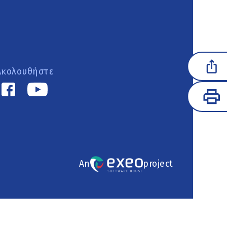
Ακολουθήστε
An
project