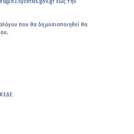
es@n3.syzefxis.gov.gr έως την
αλόγου που θα δημοσιοποιηθεί θα
ου.
 ΚΕΔΕ