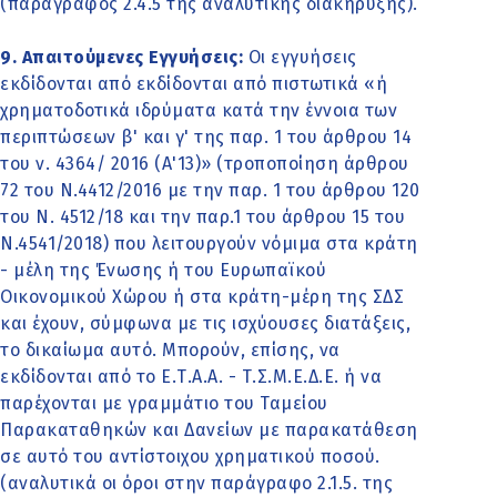
(παράγραφος 2.4.5 της αναλυτικής διακήρυξης).
9. Απαιτούμενες Εγγυήσεις:
Οι εγγυήσεις
εκδίδονται από εκδίδονται από πιστωτικά «ή
χρηματοδοτικά ιδρύματα κατά την έννοια των
περιπτώσεων β' και γ' της παρ. 1 του άρθρου 14
του ν. 4364/ 2016 (Α'13)» (τροποποίηση άρθρου
72 του Ν.4412/2016 με την παρ. 1 του άρθρου 120
του Ν. 4512/18 και την παρ.1 του άρθρου 15 του
Ν.4541/2018) που λειτουργούν νόμιμα στα κράτη
- μέλη της Ένωσης ή του Ευρωπαϊκού
Οικονομικού Χώρου ή στα κράτη-μέρη της ΣΔΣ
και έχουν, σύμφωνα με τις ισχύουσες διατάξεις,
το δικαίωμα αυτό. Μπορούν, επίσης, να
εκδίδονται από το Ε.Τ.Α.Α. - Τ.Σ.Μ.Ε.Δ.Ε. ή να
παρέχονται με γραμμάτιο του Ταμείου
Παρακαταθηκών και Δανείων με παρακατάθεση
σε αυτό του αντίστοιχου χρηματικού ποσού.
(αναλυτικά οι όροι στην παράγραφο 2.1.5. της