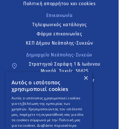
Πολιτική απορρήτου και cookies
Επικοινωνία
Τηλεφωνικός κατάλογος
Φόρμα επικοινωνίας
ΚΕΠ Δήμου Νεάπολης-Συκεών
Δημαρχείο Νεάπολης-Συκεών
Στρατηγού Σαράφη 1 & Ιωάννου
Μιχαήλ, Συκιές, 56625
×
neapoli.sykies@ddt.gov.gr
Αυτός ο ιστότοπος
χρησιμοποιεί cookies
Ακολουθήστε
Αυτός ο ιστότοπος χρησιμοποιεί cookies
για τη βελτίωση της εμπειρίας των
χρηστών. Χρησιμοποιώντας τον ιστότοπό
μας, παρέχετε τη συγκατάθεσή σας για όλα
English Version
τα cookies σύμφωνα με την Πολιτική μας
για τα cookies.
Διαβάστε περισσότερα
An
project