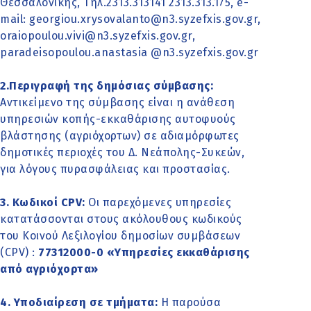
Θεσσαλονίκης, Τηλ.2313.313141 2313.313.175, e-
mail: georgiou.xrysovalanto@n3.syzefxis.gov.gr,
oraiopoulou.vivi@n3.syzefxis.gov.gr,
paradeisopoulou.anastasia @n3.syzefxis.gov.gr
2.Περιγραφή της δημόσιας σύμβασης:
Αντικείμενο της σύμβασης είναι η ανάθεση
υπηρεσιών κοπής-εκκαθάρισης αυτοφυούς
βλάστησης (αγριόχορτων) σε αδιαμόρφωτες
δημοτικές περιοχές του Δ. Νεάπολης-Συκεών,
για λόγους πυρασφάλειας και προστασίας.
3. Κωδικοί CPV:
Οι παρεχόμενες υπηρεσίες
κατατάσσονται στους ακόλουθους κωδικούς
του Κοινού Λεξιλογίου δημοσίων συμβάσεων
(CPV) :
77312000-0 «Υπηρεσίες εκκαθάρισης
από αγριόχορτα»
4. Υποδιαίρεση σε τμήματα:
Η παρούσα