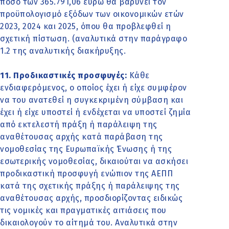
ποσό των 365.791,06 ευρώ θα βαρύνει τον
προϋπολογισμό εξόδων των οικονομικών ετών
2023, 2024 και 2025, όπου θα προβλεφθεί η
σχετική πίστωση. (αναλυτικά στην παράγραφο
1.2 της αναλυτικής διακήρυξης.
11. Προδικαστικές προσφυγές:
Κάθε
ενδιαφερόμενος, ο οποίος έχει ή είχε συμφέρον
να του ανατεθεί η συγκεκριμένη σύμβαση και
έχει ή είχε υποστεί ή ενδέχεται να υποστεί ζημία
από εκτελεστή πράξη ή παράλειψη της
αναθέτουσας αρχής κατά παράβαση της
νομοθεσίας της Ευρωπαϊκής Ένωσης ή της
εσωτερικής νομοθεσίας, δικαιούται να ασκήσει
προδικαστική προσφυγή ενώπιον της ΑΕΠΠ
κατά της σχετικής πράξης ή παράλειψης της
αναθέτουσας αρχής, προσδιορίζοντας ειδικώς
τις νομικές και πραγματικές αιτιάσεις που
δικαιολογούν το αίτημά του. Αναλυτικά στην