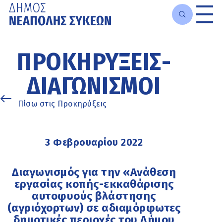
Μετάβαση
στο
ΠΡΟΚΗΡΎΞΕΙΣ-
κυρίως
περιεχόμενο
ΔΙΑΓΩΝΙΣΜΟΊ
Πίσω στις Προκηρύξεις
3 Φεβρουαρίου 2022
Διαγωνισμός για την «Ανάθεση
εργασίας κοπής-εκκαθάρισης
αυτοφυούς βλάστησης
(αγριόχορτων) σε αδιαμόρφωτες
δημοτικές περιοχές του Δήμου