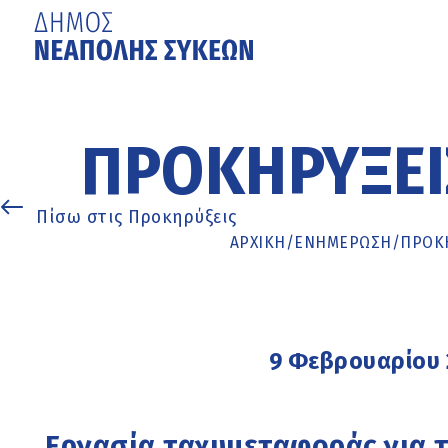
Μετάβαση
στο
κυρίως
ΠΡΟΚΗΡΎΞΕΙ
περιεχόμενο
Πίσω στις Προκηρύξεις
ΑΡΧΙΚΉ
/
ΕΝΗΜΈΡΩΣΗ
/
ΠΡΟΚΗ
9 Φεβρουαρίου 
Εργασία ταχυμεταφοράς για 