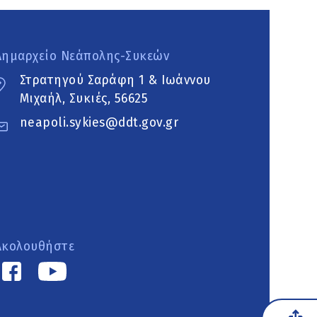
Δημαρχείο Νεάπολης-Συκεών
Στρατηγού Σαράφη 1 & Ιωάννου
Μιχαήλ, Συκιές, 56625
neapoli.sykies@ddt.gov.gr
Ακολουθήστε