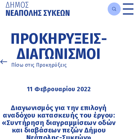
Μετάβαση
στο
ΠΡΟΚΗΡΎΞΕΙΣ-
κυρίως
περιεχόμενο
ΔΙΑΓΩΝΙΣΜΟΊ
Πίσω στις Προκηρύξεις
11 Φεβρουαρίου 2022
Διαγωνισμός για την επιλογή
αναδόχου κατασκευής του έργου:
«Συντήρηση διαγραμμίσεων οδών
και διαβάσεων πεζών Δήμου
Νεάπολης-Συκεών»