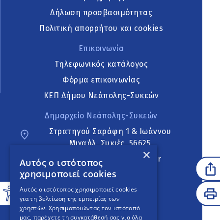
Δήλωση προσβασιμότητας
Πολιτική απορρήτου και cookies
Επικοινωνία
Τηλεφωνικός κατάλογος
Φόρμα επικοινωνίας
ΚΕΠ Δήμου Νεάπολης-Συκεών
Δημαρχείο Νεάπολης-Συκεών
Στρατηγού Σαράφη 1 & Ιωάννου
Μιχαήλ, Συκιές, 56625
×
neapoli.sykies@ddt.gov.gr
Αυτός ο ιστότοπος
χρησιμοποιεί cookies
Ακολουθήστε
Αυτός ο ιστότοπος χρησιμοποιεί cookies
για τη βελτίωση της εμπειρίας των
χρηστών. Χρησιμοποιώντας τον ιστότοπό
μας, παρέχετε τη συγκατάθεσή σας για όλα
English Version