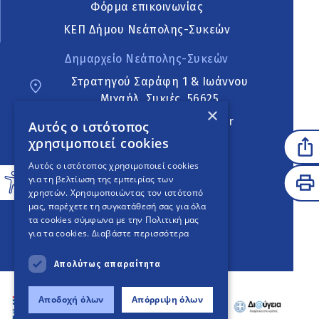
Φόρμα επικοινωνίας
ΚΕΠ Δήμου Νεάπολης-Συκεών
Δημαρχείο Νεάπολης-Συκεών
Στρατηγού Σαράφη 1 & Ιωάννου
Μιχαήλ, Συκιές, 56625
×
neapoli.sykies@ddt.gov.gr
Αυτός ο ιστότοπος
χρησιμοποιεί cookies
Ακολουθήστε
Αυτός ο ιστότοπος χρησιμοποιεί cookies
για τη βελτίωση της εμπειρίας των
χρηστών. Χρησιμοποιώντας τον ιστότοπό
μας, παρέχετε τη συγκατάθεσή σας για όλα
English Version
τα cookies σύμφωνα με την Πολιτική μας
για τα cookies.
Διαβάστε περισσότερα
An
project
Απολύτως απαραίτητα
Αποδοχή όλων
Απόρριψη όλων