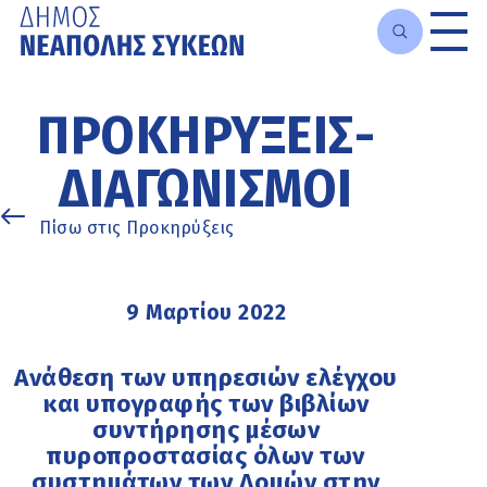
Μετάβαση
στο
ΠΡΟΚΗΡΎΞΕΙΣ-
κυρίως
περιεχόμενο
ΔΙΑΓΩΝΙΣΜΟΊ
Πίσω στις Προκηρύξεις
9 Μαρτίου 2022
Ανάθεση των υπηρεσιών ελέγχου
και υπογραφής των βιβλίων
συντήρησης μέσων
πυροπροστασίας όλων των
συστημάτων των Δομών στην