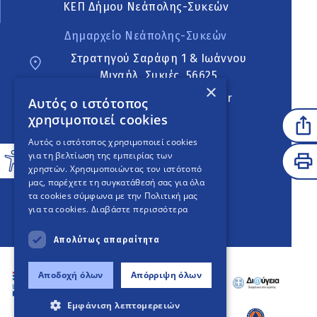
ΚΕΠ Δήμου Νεάπολης-Συκεών
Δημαρχείο Νεάπολης-Συκεών
Στρατηγού Σαράφη 1 & Ιωάννου
Μιχαήλ, Συκιές, 56625
×
neapoli.sykies@ddt.gov.gr
Αυτός ο ιστότοπος
χρησιμοποιεί cookies
Ακολουθήστε
Αυτός ο ιστότοπος χρησιμοποιεί cookies
για τη βελτίωση της εμπειρίας των
χρηστών. Χρησιμοποιώντας τον ιστότοπό
μας, παρέχετε τη συγκατάθεσή σας για όλα
English Version
τα cookies σύμφωνα με την Πολιτική μας
για τα cookies.
Διαβάστε περισσότερα
An
project
Απολύτως απαραίτητα
Αποδοχή όλων
Απόρριψη όλων
Εμφάνιση λεπτομερειών