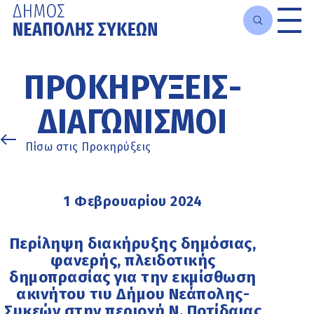
Μετάβαση
στο
ΠΡΟΚΗΡΎΞΕΙΣ-
κυρίως
περιεχόμενο
ΔΙΑΓΩΝΙΣΜΟΊ
Πίσω στις Προκηρύξεις
1 Φεβρουαρίου 2024
Περίληψη διακήρυξης δημόσιας,
φανερής, πλειδοτικής
δημοπρασίας για την εκμίσθωση
ακινήτου τιυ Δήμου Νεάπολης-
Συκεών στην περιοχή Ν. Ποτίδαιας