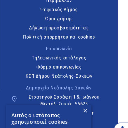
Περιβάλλον
Ψηφιακός Δήμος
Όροι χρήσης
Δήλωση προσβασιμότητας
Πολιτική απορρήτου και cookies
Επικοινωνία
Τηλεφωνικός κατάλογος
Φόρμα επικοινωνίας
ΚΕΠ Δήμου Νεάπολης-Συκεών
Δημαρχείο Νεάπολης-Συκεών
Στρατηγού Σαράφη 1 & Ιωάννου
Μιχαήλ, Συκιές, 56625
×
neapoli.sykies@ddt.gov.gr
Αυτός ο ιστότοπος
χρησιμοποιεί cookies
Ακολουθήστε