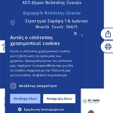
ΚΕΠ Δήμου Νεάπολης-Συκεών
Δημαρχείο Νεάπολης-Συκεών
Στρατηγού Σαράφη 1 & Ιωάννου
Μιχαήλ, Συκιές, 56625
×
neapoli.sykies@ddt.gov.gr
Αυτός ο ιστότοπος
χρησιμοποιεί cookies
Ακολουθήστε
Αυτός ο ιστότοπος χρησιμοποιεί cookies
για τη βελτίωση της εμπειρίας των
χρηστών. Χρησιμοποιώντας τον ιστότοπό
μας, παρέχετε τη συγκατάθεσή σας για όλα
English Version
τα cookies σύμφωνα με την Πολιτική μας
για τα cookies.
Διαβάστε περισσότερα
An
project
Απολύτως απαραίτητα
Αποδοχή όλων
Απόρριψη όλων
Εμφάνιση λεπτομερειών