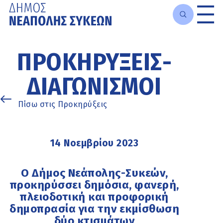
Μετάβαση
στο
ΠΡΟΚΗΡΎΞΕΙΣ-
κυρίως
περιεχόμενο
ΔΙΑΓΩΝΙΣΜΟΊ
Πίσω στις Προκηρύξεις
14 Νοεμβρίου 2023
Ο Δήμος Νεάπολης-Συκεών,
προκηρύσσει δημόσια, φανερή,
πλειοδοτική και προφορική
δημοπρασία για την εκμίσθωση
δύο κτισμάτων