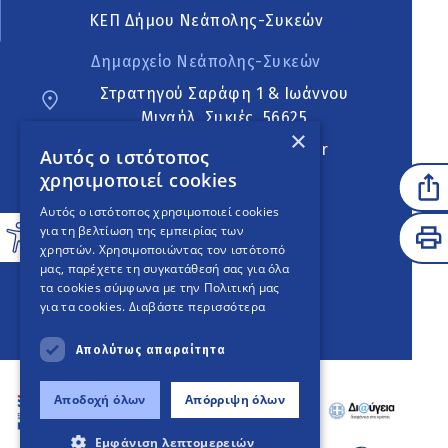
ΚΕΠ Δήμου Νεάπολης-Συκεών
Δημαρχείο Νεάπολης-Συκεών
Στρατηγού Σαράφη 1 & Ιωάννου
Μιχαήλ, Συκιές, 56625
×
neapoli.sykies@ddt.gov.gr
Αυτός ο ιστότοπος
χρησιμοποιεί cookies
Ακολουθήστε
Αυτός ο ιστότοπος χρησιμοποιεί cookies
για τη βελτίωση της εμπειρίας των
χρηστών. Χρησιμοποιώντας τον ιστότοπό
μας, παρέχετε τη συγκατάθεσή σας για όλα
English Version
τα cookies σύμφωνα με την Πολιτική μας
για τα cookies.
Διαβάστε περισσότερα
An
project
Απολύτως απαραίτητα
Αποδοχή όλων
Απόρριψη όλων
Εμφάνιση λεπτομερειών