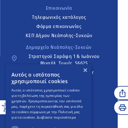
Επικοινωνία
Τηλεφωνικός κατάλογος
Φόρμα επικοινωνίας
ΚΕΠ Δήμου Νεάπολης-Συκεών
Δημαρχείο Νεάπολης-Συκεών
Στρατηγού Σαράφη 1 & Ιωάννου
Μιχαήλ, Συκιές, 56625
×
neapoli.sykies@ddt.gov.gr
Αυτός ο ιστότοπος
χρησιμοποιεί cookies
Ακολουθήστε
Αυτός ο ιστότοπος χρησιμοποιεί cookies
για τη βελτίωση της εμπειρίας των
χρηστών. Χρησιμοποιώντας τον ιστότοπό
μας, παρέχετε τη συγκατάθεσή σας για όλα
English Version
τα cookies σύμφωνα με την Πολιτική μας
για τα cookies.
Διαβάστε περισσότερα
An
project