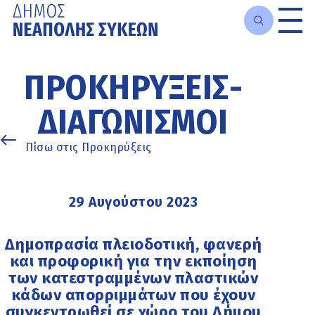
Μετάβαση
στο
ΠΡΟΚΗΡΎΞΕΙΣ-
κυρίως
περιεχόμενο
ΔΙΑΓΩΝΙΣΜΟΊ
Πίσω στις Προκηρύξεις
29 Αυγούστου 2023
Δημοπρασία πλειοδοτική, φανερή
και προφορική για την εκποίηση
των κατεστραμμένων πλαστικών
κάδων απορριμμάτων που έχουν
συγκεντρωθεί σε χώρο του Δήμου