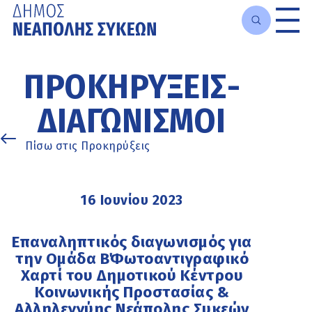
Μετάβαση
στο
ΠΡΟΚΗΡΎΞΕΙΣ-
κυρίως
περιεχόμενο
ΔΙΑΓΩΝΙΣΜΟΊ
Πίσω στις Προκηρύξεις
16 Ιουνίου 2023
Επαναληπτικός διαγωνισμός για
την Ομάδα Β΄Φωτοαντιγραφικό
Χαρτί του Δημοτικού Κέντρου
Κοινωνικής Προστασίας &
Αλληλεγγύης Νεάπολης Συκεών