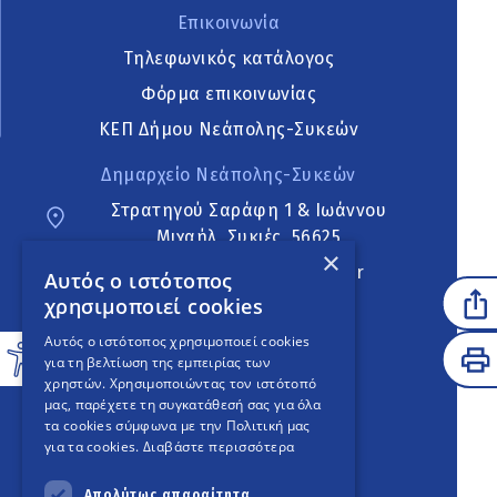
Επικοινωνία
Τηλεφωνικός κατάλογος
Φόρμα επικοινωνίας
ΚΕΠ Δήμου Νεάπολης-Συκεών
Δημαρχείο Νεάπολης-Συκεών
Στρατηγού Σαράφη 1 & Ιωάννου
Μιχαήλ, Συκιές, 56625
×
neapoli.sykies@ddt.gov.gr
Αυτός ο ιστότοπος
χρησιμοποιεί cookies
Ακολουθήστε
Αυτός ο ιστότοπος χρησιμοποιεί cookies
για τη βελτίωση της εμπειρίας των
χρηστών. Χρησιμοποιώντας τον ιστότοπό
μας, παρέχετε τη συγκατάθεσή σας για όλα
English Version
τα cookies σύμφωνα με την Πολιτική μας
για τα cookies.
Διαβάστε περισσότερα
An
project
Απολύτως απαραίτητα